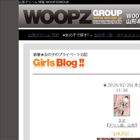
山形デリヘル 情報 WOOPZGROUP
山形デリヘル TOP
●女の子で探す! →
女の子一覧
ガールズメッ
★2026/02/26(木
11:30
タオ
【
デリっ娘。山形
】
『お礼日記 』