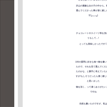
沢山の素敵な女の子の中から、
選んでくださった事が凄く嬉し
す(⁎ᴗ͈ˬᴗ͈⁎)
チョコレートやスイーツ等を頂
りもして...!
とっても美味しかったです
100の質問に好きな食べ物を書
たので、それを見て選んでくだ
たのかな、と勝手に考えていた
すが!もしそうだったら凄く嬉し
と思いました
物を頂く、って凄くありがたい
ですね
先程も書いたのですが、私