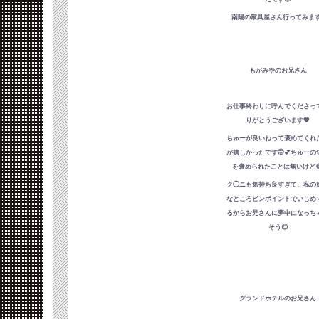
南陽の家具屋さん行ってみます‼
もがみやのお兄さん
お仕事終わりに呼んでくださっ
りがとうございます💖
ちゅーが良いねって褒めてくれ
が嬉しかったです🤭💕ちゅーの
を褒められたことは無いけど
ク◯ニも気持ち良すぎて、私の
なところピンポイントでいじめ
るからお兄さんに夢中になっち
そう😍
グランドホテルのお兄さん