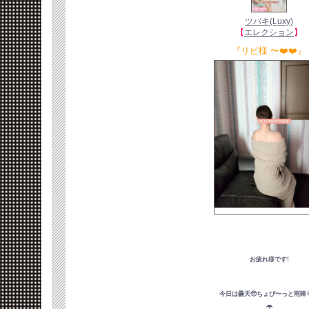
ツバキ(Luxy)
【
エレクション
】
『リピ様 〜❤️❤️』
お疲れ様です!
今日は曇天🥹ちょぴ〜っと雨降り
☂