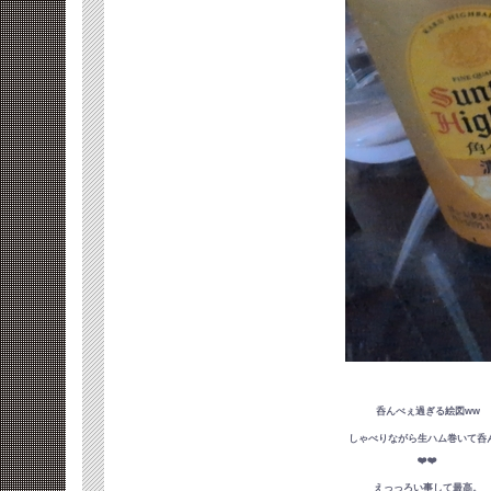
呑んべぇ過ぎる絵図ww
しゃべりながら生ハム巻いて呑
❤️❤️
えっっろい事して最高。