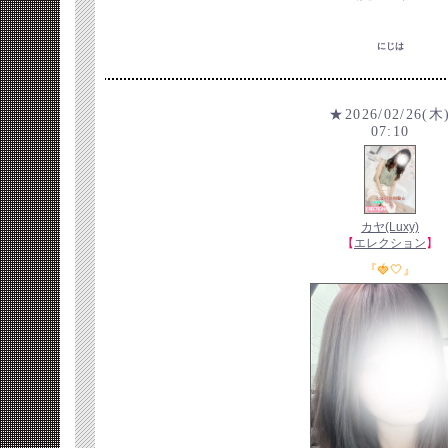
にじは
★2026/02/26(木
07:10
カヤ(Luxy)
【
エレクション
】
『🍓🤍』