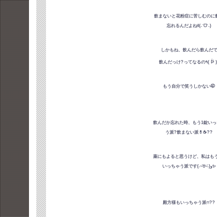
飲まないと花粉症に苦しむのに
忘れるんだよねꉂ(˶ˊᗜˋ˶)
しかもね、飲んだら飲んだ
飲んだっけ?ってなるの٩( 
もう自分で笑うしかない🤭
飲んだか忘れた時、もう1錠いっ
う派?飲まない派💊☕️??
薬にもよると思うけど、私はもう
いっちゃう派です(˶~᷄ꇴ~᷅˵)و✨
殿方様もいっちゃう派ෆ??