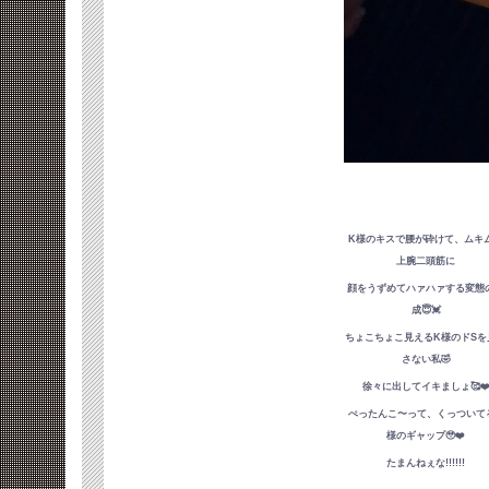
K様のキスで腰が砕けて、ムキ
上腕二頭筋に
顔をうずめてハァハァする変態
成😇💓
ちょこちょこ見えるK様のドSを
さない私🤣
徐々に出してイキましょ🥰❤
ぺったんこ〜って、くっついて
様のギャップ🥹❤️
たまんねぇな!!!!!!