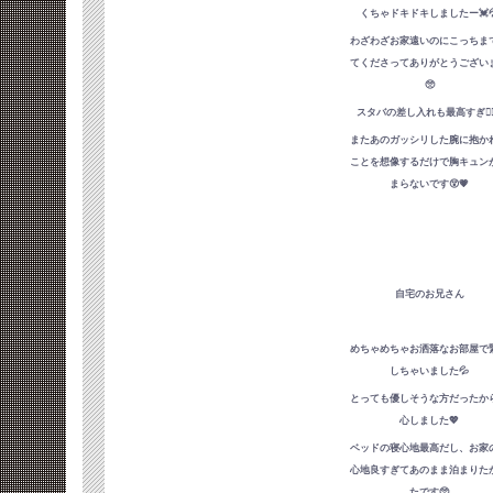
くちゃドキドキしましたー💓
わざわざお家遠いのにこっちま
てくださってありがとうござい
🥺
スタバの差し入れも最高すぎ👍🏻
またあのガッシリした腕に抱か
ことを想像するだけで胸キュン
まらないです😵💗
自宅のお兄さん
めちゃめちゃお洒落なお部屋で
しちゃいました💦
とっても優しそうな方だったか
心しました💖
ベッドの寝心地最高だし、お家
心地良すぎてあのまま泊まりた
たです🥺