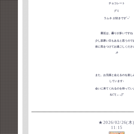
チョコレート
グミ
ラムネ が好きです˘⌣˘
最近は、曇りが多いですね
少し肌寒い日もあると思うので
体に気をつけてお過ごしください
🎶
また、お兄様と会えるのを楽し
しています♪
会いに来てくれるのを待ってい
ね♡( ᴗ ᴗ)"
★2026/02/26(木
11:15