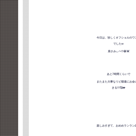
今日は、珍しくオフショルのワ
でしたw
肩さみぃ〜!!😂💓
あと7時間くらいで
またまた大事なリピ様達にお会
きる!!!🥰❤️
楽しみすぎて、おめめランラン🫠