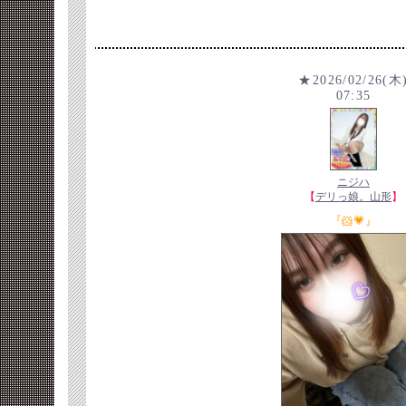
★2026/02/26(木
07:35
ニジハ
【
デリっ娘。山形
】
『🐹💗』