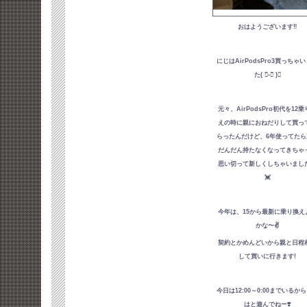
おはようございます‼️
にじはAirPodsPro3買っちゃ
た( ー̀֊ー́ )︎︎︎︎✌︎
元々、AirPodsPro初代を12
えの時に親におねだりして買っ
らったんだけど、6年使ってたら
だんだん持たなくなってきちゃ
思い切って新しくしちゃいました
💓
今年は、15から最新に乗り換え
かな〜✌️
契約とかめんどいから親と日程
して買いに行きます!
今日は12:00～0:00までいるか
はと遊んでねー❣️