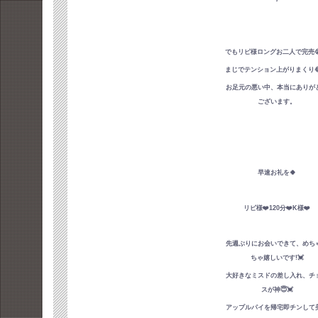
でもリピ様ロングお二人で完売😭
まじでテンション上がりまくり😂
お足元の悪い中、本当にありが
ございます。
早速お礼を🍀
リビ様❤️120分❤️K様❤️
先週ぶりにお会いできて、めち
ちゃ嬉しいです!💓
大好きなミスドの差し入れ、チ
スが神😇💓
アップルパイを帰宅即チンして