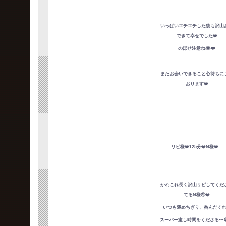
いっぱいエチエチした後も沢山
できて幸せでした❤️
のぼせ注意ね😭❤️
またお会いできること心待ちに
おります❤️
リピ様❤️125分❤️N様❤️
かれこれ長く沢山リピしてくだ
てるN様🥹❤️
いつも褒めちぎり、呑んだく
スーパー癒し時間をくださる〜😭