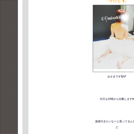
『今日も ❣️』
みさきです🐱💕
今日も20時から出勤します❣️
温泉行きたいなーと思ってるん
ど