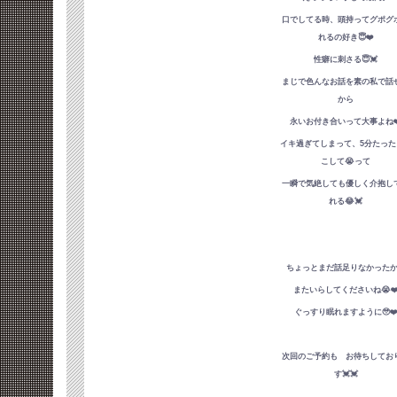
口でしてる時、頭持ってグポグ
れるの好き😇❤️
性癖に刺さる😇💓
まじで色んなお話を素の私で話
から
永いお付き合いって大事よね❤
イキ過ぎてしまって、5分たった
こして😭って
一瞬で気絶しても優しく介抱し
れる😂💓
ちょっとまだ話足りなかった
またいらしてくださいね😭❤
ぐっすり眠れますように🥹❤
次回のご予約も お待ちしてお
す💓💓