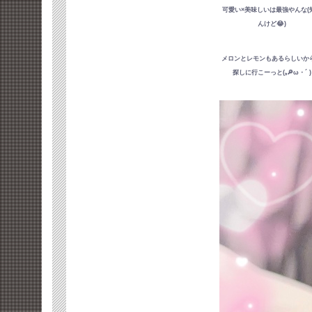
可愛い×美味しいは最強やんな(
んけど😂)
メロンとレモンもあるらしいか
探しに行こーっと(꜆🔎ω・´ )