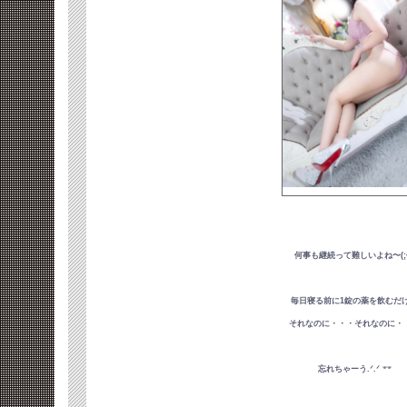
何事も継続って難しいよね〜(;ᵕ
毎日寝る前に1錠の薬を飲むだ
それなのに・・・それなのに・
忘れちゃーう.ᐟ.ᐟ 𐤔𐤔