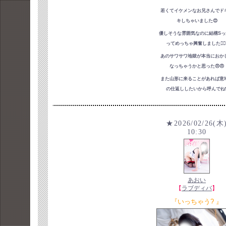
若くてイケメンなお兄さんでド
キしちゃいました😍
優しそうな雰囲気なのに結構Sっ
ってめっちゃ興奮しました😵‍💫
あのサワサワ地獄が本当におか
なっちゃうかと思った😠😠
また山形に来ることがあれば意
の仕返ししたいから呼んでね❣
★2026/02/26(木
10:30
あおい
【
ラブディバ
】
『いっちゃう? 』