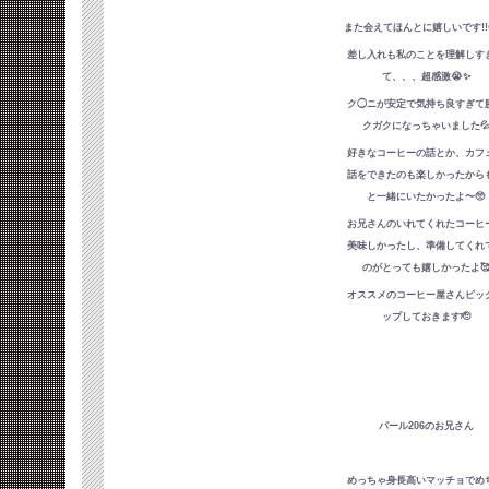
また会えてほんとに嬉しいです!!
差し入れも私のことを理解しす
て、、、超感激😭✨
ク◯ニが安定で気持ち良すぎて
クガクになっちゃいました
好きなコーヒーの話とか、カフ
話をできたのも楽しかったから
と一緒にいたかったよ〜🥺
お兄さんのいれてくれたコーヒ
美味しかったし、準備してくれ
のがとっても嬉しかったよ
オススメのコーヒー屋さんピッ
ップしておきます🫡
パール206のお兄さん
めっちゃ身長高いマッチョでめ