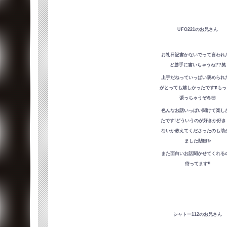
UFO221のお兄さん
お礼日記書かないでって言われ
ど勝手に書いちゃうね??笑
上手だねっていっぱい褒められ
がとっても嬉しかったです❣️も
張っちゃうぞ💪🏻
色んなお話いっぱい聞けて楽し
たです!どういうのが好きか好き
ないか教えてくださったのも助
ました🙌🏻✨
また面白いお話聞かせてくれる
待ってます‼️
シャトー112のお兄さん