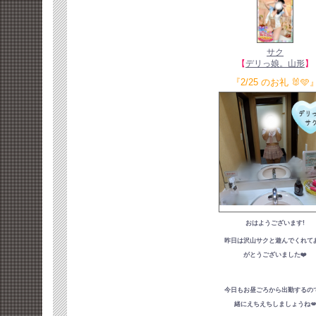
サク
【
デリっ娘。山形
】
『2/25 のお礼 🐰🩵
おはようございます!
昨日は沢山サクと遊んでくれて
がとうございました❤️
今日もお昼ごろから出勤するの
緒にえちえちしましょうね