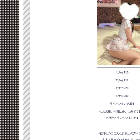
スカイ110
スカイ111
モナコ220
モナコ250
ライオンキング203
のお兄様、今日は会いに来てく
ありがとうございました❣️
初日なのにこんなに沢山の方々
えると思っていませんでした