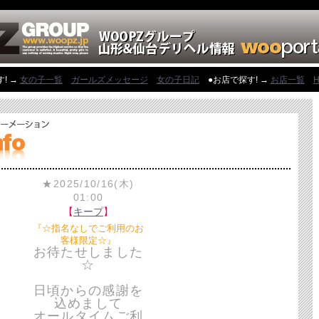
! →
女の子一覧
ガールズメッセージ
女の子日記
●お店で探す! →
お店一覧
H
★2025/10/16(木)
01:00
【
キープ
】
『☆指名なしでご利用のお
客様限定☆』
お待たせしました
☆
日頃からの感謝を
込めまして
オールタイムご利