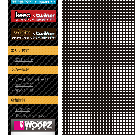
エリア検索
・
宮城エリア
女の子情報
・
ガールズメッセージ
・
女の子日記
・
女の子一覧
店舗情報
・
お店一覧
・
各店HotInformation