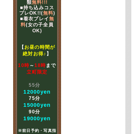
類
無料!!!
■持ち込みコス
プレOK!!(
無料
)
■着衣プレイ
無
料
(女の子全員
OK)
【
お昼の時間が
絶対お得♪
】
10時
～
18時
まで
立町限定
55分
12000yen
75分
15000yen
90分
19000yen
※前日予約・写真指