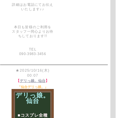
詳細はお電話にてお伝え
いたします♪♪
本日も皆様のご利用を
スタッフ一同心よりお待
ちしております!!
TEL
090-3983-3456
★2025/10/16(木)
00:07
【
デリっ娘。仙台
】
『仙台デリっ娘。』
デリっ娘。
仙台
■コスプレ全種