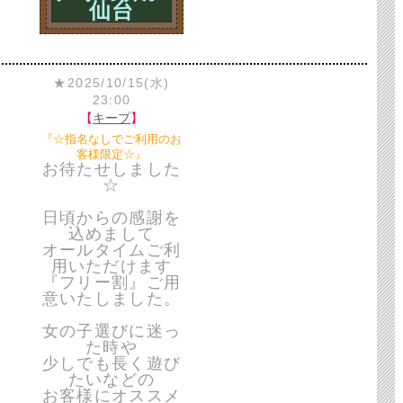
仙台
★2025/10/15(水)
23:00
【
キープ
】
『☆指名なしでご利用のお
客様限定☆』
お待たせしました
☆
日頃からの感謝を
込めまして
オールタイムご利
用いただけます
『フリー割』ご用
意いたしました。
女の子選びに迷っ
た時や
少しでも長く遊び
たいなどの
お客様にオススメ