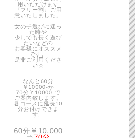
用いただけます
『フリー割』ご用
意いたしました。
女の子選びに迷っ
た時や
少しでも長く遊び
たいなどの
お客様にオススメ
です。
是非ご利用くださ
い☆
なんと60分
￥10000-が
70分￥10000-で
ご案内致します。
各コースに延長10
分お付けできま
す。
60分￥10,000
⇒
70分