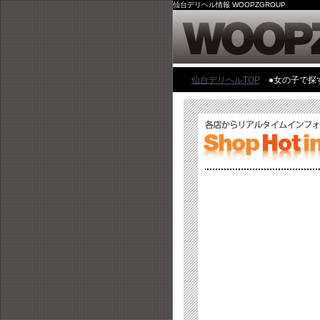
仙台デリヘル情報 WOOPZGROUP
仙台デリヘルTOP
●女の子で探す