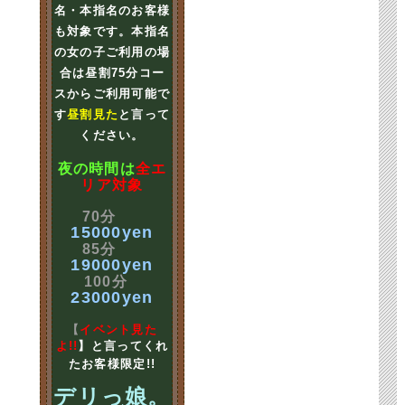
名・本指名のお客様
も対象です。本指名
の女の子ご利用の場
合は昼割75分コー
スからご利用可能で
す
昼割見た
と言って
ください。
夜の時間は
全エ
リア対象
70分
15000yen
85分
19000yen
100分
23000yen
【
イベント見た
よ!!
】と言ってくれ
たお客様限定!!
デリっ娘。