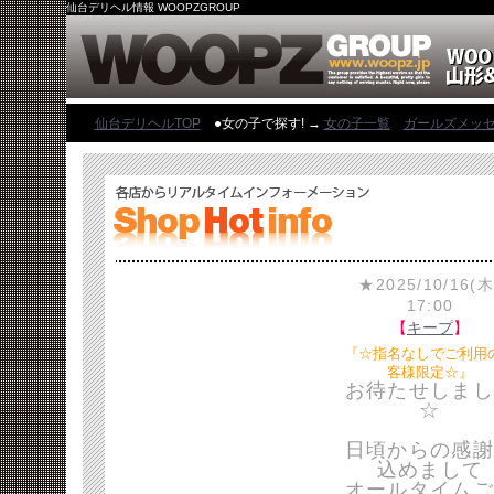
仙台デリヘル情報 WOOPZGROUP
仙台デリヘルTOP
●女の子で探す! →
女の子一覧
ガールズメッ
★2025/10/16(木
17:00
【
キープ
】
『☆指名なしでご利用
客様限定☆』
お待たせしまし
☆
日頃からの感謝
込めまして
オールタイムご