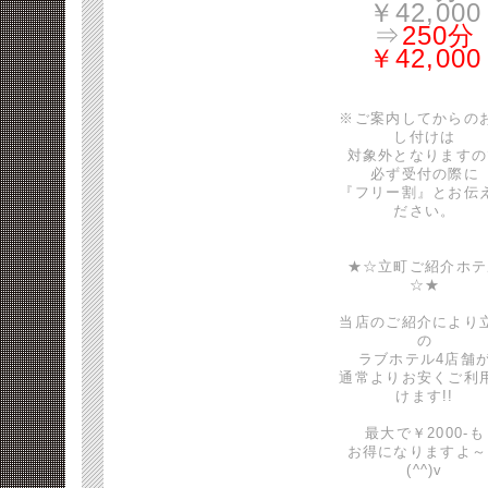
￥42,000
⇒
250分
￥42,000
※ご案内してからの
し付けは
対象外となりますの
必ず受付の際に
『フリー割』とお伝
ださい。
★☆立町ご紹介ホテ
☆★
当店のご紹介により
の
ラブホテル4店舗
通常よりお安くご利
けます!!
最大で￥2000-も
お得になりますよ～
(^^)v