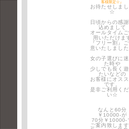
客様限定☆』
お待たせしまし
☆
日頃からの感謝
込めまして
オールタイムご
用いただけま
『フリー割』ご
意いたしました
女の子選びに迷
た時や
少しでも長く遊
たいなどの
お客様にオスス
です。
是非ご利用くだ
い☆
なんと60分
￥10000-が
70分￥10000
ご案内致します