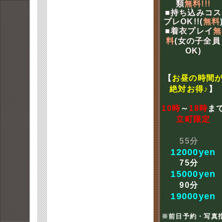
類
無料!!!
■持ち込みコス
プレOK!!(
無料
■着衣プレイ
無
料
(女の子全員
OK)
【
お昼の時間
絶対お得♪
】
10時
～
18時
ま
立町限定
55分
12000yen
75分
15000yen
90分
19000yen
※前日予約・写真