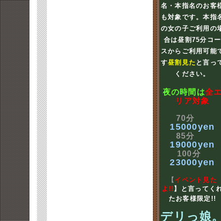
名・本指名のお客
も対象です。本指
の女の子ご利用の
合は昼割75分コ
スからご利用可能
す
昼割見た
と言っ
ください。
夜の時間は
全
リア対象
70分
15000yen
85分
19000yen
100分
23000yen
【
イベント見た
よ!!
】と言ってく
たお客様限定!!
デリっ娘