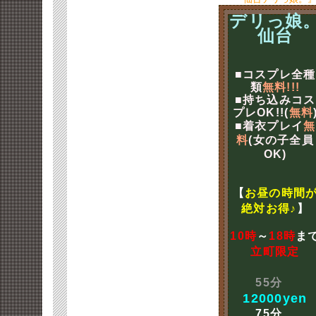
デリっ娘
仙台
■コスプレ全種
類
無料!!!
■持ち込みコス
プレOK!!(
無料
■着衣プレイ
無
料
(女の子全員
OK)
【
お昼の時間
絶対お得♪
】
10時
～
18時
ま
立町限定
55分
12000yen
75分