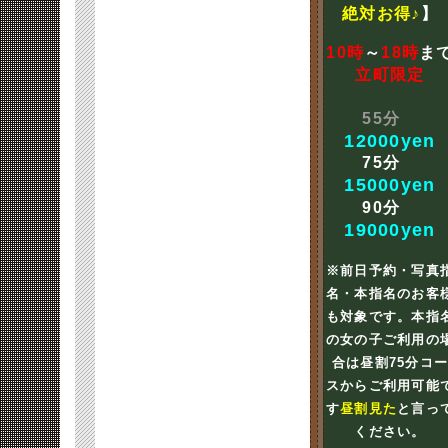
絶対お得♪
】
10時
～
18時
ま
立町限定
55分
12000yen
75分
15000yen
90分
19000yen
※前日予約・写真
名・本指名のお客
も対象です。本指
の女の子ご利用の
合は昼割75分コ
スからご利用可能
す
昼割見た
と言っ
ください。