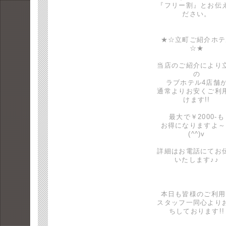
『フリー割』とお伝
ださい。
★☆立町ご紹介ホテ
☆★
当店のご紹介により
の
ラブホテル4店舗
通常よりお安くご利
けます!!
最大で￥2000-も
お得になりますよ～
(^^)v
詳細はお電話にてお
いたします♪♪
本日も皆様のご利用
スタッフ一同心より
ちしております!!