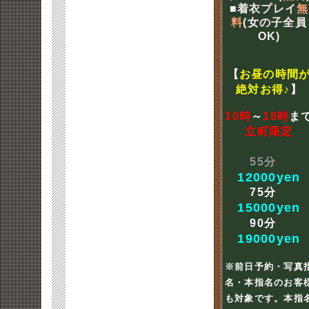
■着衣プレイ
無
料
(女の子全員
OK)
【
お昼の時間
絶対お得♪
】
10時
～
18時
ま
立町限定
55分
12000yen
75分
15000yen
90分
19000yen
※前日予約・写真
名・本指名のお客
も対象です。本指