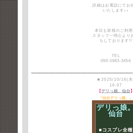
詳細はお電話にてお
いたします♪♪
本日も皆様のご利用
スタッフ一同心より
ちしております!!
TEL
090-3983-3456
★2025/10/16(木
16:07
【
デリっ娘。仙台
『仙台デリっ娘。
デリっ娘
仙台
■コスプレ全種