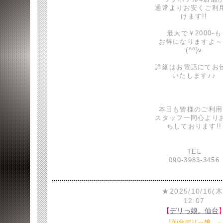
通常よりお安くご利
けます!!
最大で￥2000-も
お得になりますよ～
(^^)v
詳細はお電話にてお
いたします♪♪
本日も皆様のご利用
スタッフ一同心より
ちしております!!
TEL
090-3983-3456
★2025/10/16(木
12:07
【
デリっ娘。仙台
『仙台デリっ娘。