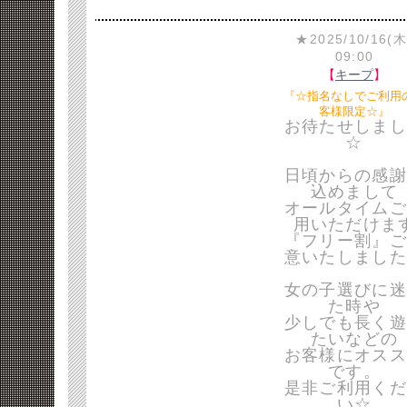
★2025/10/16(木
09:00
【
キープ
】
『☆指名なしでご利用
客様限定☆』
お待たせしまし
☆
日頃からの感謝
込めまして
オールタイムご
用いただけま
『フリー割』ご
意いたしました
女の子選びに迷
た時や
少しでも長く遊
たいなどの
お客様にオスス
です。
是非ご利用くだ
い☆