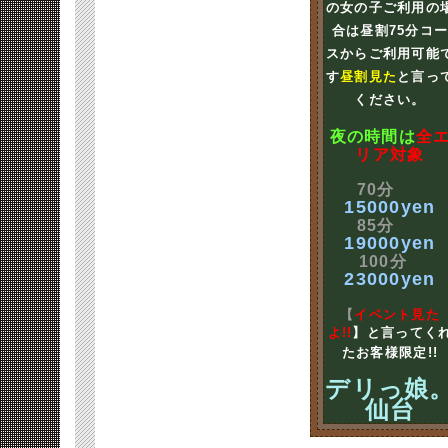
の女の子ご利用の
合は昼割75分コ
スからご利用可能
す
昼割見た
と言っ
ください。
夜の時間は
全
リア対象
70分
15000yen
85分
19000yen
100分
23000yen
【
イベント見た
よ!!
】と言ってく
たお客様限定!!
デリっ娘
仙台