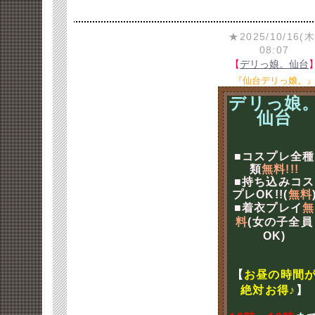
★2025/10/16(木
08:07
【
デリっ娘。仙台
『仙台デリっ娘。
デリっ娘
仙台
■コスプレ全種
類
無料!!!
■持ち込みコス
プレOK!!(
無料
■着衣プレイ
無
料
(女の子全員
OK)
【
お昼の時間
絶対お得♪
】