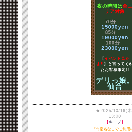
夜の時間は
全
リア対象
70分
15000yen
85分
19000yen
100分
23000yen
【
イベント見た
よ!!
】と言ってく
たお客様限定!!
デリっ娘
仙台
★2025/10/16(木
13:00
【
キープ
】
『☆指名なしでご利用