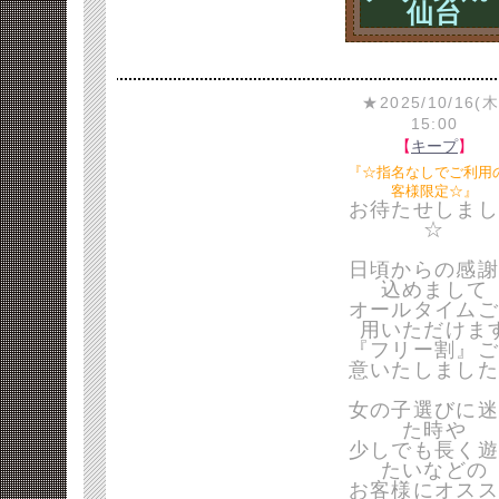
仙台
★2025/10/16(木
15:00
【
キープ
】
『☆指名なしでご利用
客様限定☆』
お待たせしまし
☆
日頃からの感謝
込めまして
オールタイムご
用いただけま
『フリー割』ご
意いたしました
女の子選びに迷
た時や
少しでも長く遊
たいなどの
お客様にオスス