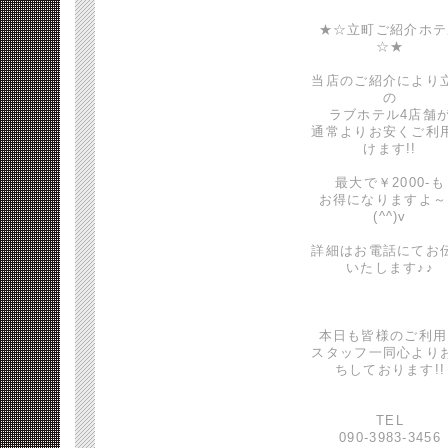
★☆立町ご紹介ホテ
☆★
当店のご紹介により
の
ラブホテル4店舗
通常よりお安くご利
けます!!
最大で￥2000-も
お得になりますよ～
(^^)v
詳細はお電話にてお
いたします♪♪
本日も皆様のご利用
スタッフ一同心より
ちしております!!
TEL
090-3983-3456