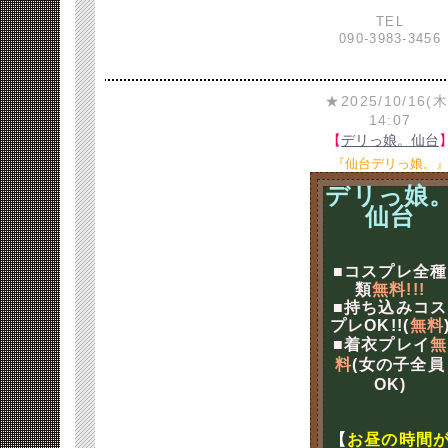
TEL
090-3983-3456
★2025/10/16(木
14:07
【
デリっ娘。仙台
『仙台デリっ娘。
デリっ娘
仙台
■コスプレ全種
類
無料!!!
■持ち込みコス
プレOK!!(
無料
■着衣プレイ
無
料
(女の子全員
OK)
【
お昼の時間