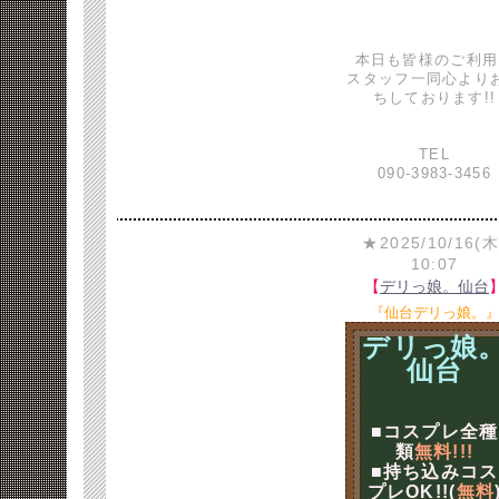
本日も皆様のご利用
スタッフ一同心より
ちしております!!
TEL
090-3983-3456
★2025/10/16(木
10:07
【
デリっ娘。仙台
『仙台デリっ娘。
デリっ娘
仙台
■コスプレ全種
類
無料!!!
■持ち込みコス
プレOK!!(
無料