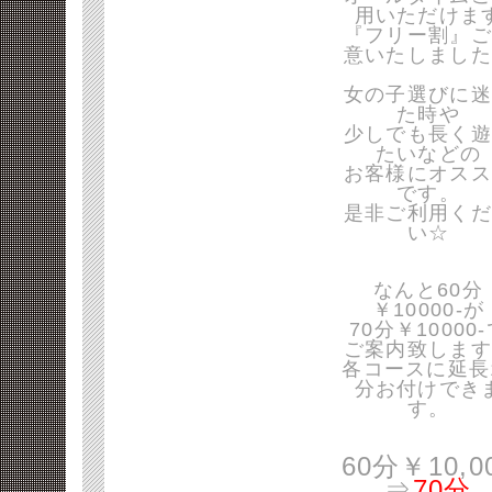
用いただけま
『フリー割』ご
意いたしました
女の子選びに迷
た時や
少しでも長く遊
たいなどの
お客様にオスス
です。
是非ご利用くだ
い☆
なんと60分
￥10000-が
70分￥10000
ご案内致します
各コースに延長
分お付けでき
す。
60分￥10,0
⇒
70分