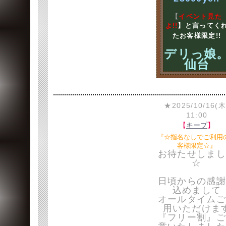
【
イベント見た
よ!!
】と言ってく
たお客様限定!!
デリっ娘
仙台
★2025/10/16(木
11:00
【
キープ
】
『☆指名なしでご利用
客様限定☆』
お待たせしまし
☆
日頃からの感謝
込めまして
オールタイムご
用いただけま
『フリー割』ご