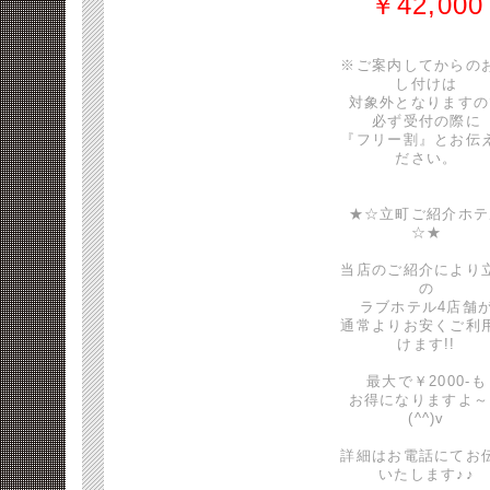
￥42,000
※ご案内してからの
し付けは
対象外となりますの
必ず受付の際に
『フリー割』とお伝
ださい。
★☆立町ご紹介ホテ
☆★
当店のご紹介により
の
ラブホテル4店舗
通常よりお安くご利
けます!!
最大で￥2000-も
お得になりますよ～
(^^)v
詳細はお電話にてお
いたします♪♪