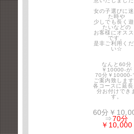
意いたしました
女の子選びに迷
た時や
少しでも長く遊
たいなどの
お客様にオスス
です。
是非ご利用くだ
い☆
なんと60分
￥10000-が
70分￥10000
ご案内致します
各コースに延長
分お付けでき
す。
60分￥10,0
⇒
70分
￥10,000