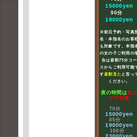
15000yen
90分
19000yen
※前日予約・写真
名・本指名のお客
も対象です。本指
の女の子ご利用の
合は昼割75分コ
スからご利用可能
す
昼割見た
と言っ
ください。
夜の時間は
全
リア対象
70分
15000yen
85分
19000yen
100分
23000yen