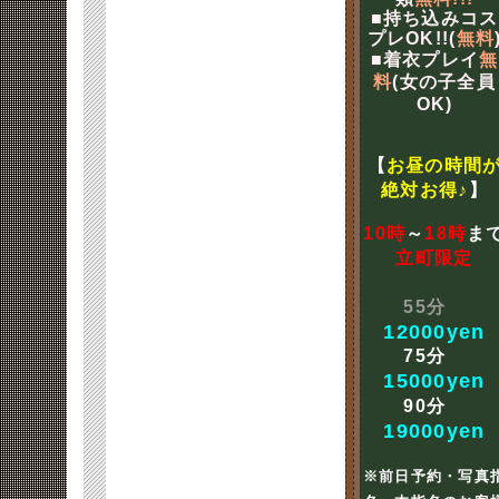
■持ち込みコス
プレOK!!(
無料
■着衣プレイ
無
料
(女の子全員
OK)
【
お昼の時間
絶対お得♪
】
10時
～
18時
ま
立町限定
55分
12000yen
75分
15000yen
90分
19000yen
※前日予約・写真