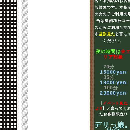
名・本指名のお客
も対象です。本指
の女の子ご利用の
合は昼割75分コ
スからご利用可能
す
昼割見た
と言っ
ください。
夜の時間は
全
リア対象
70分
15000yen
85分
19000yen
100分
23000yen
【
イベント見た
よ!!
】と言ってく
たお客様限定!!
デリっ娘