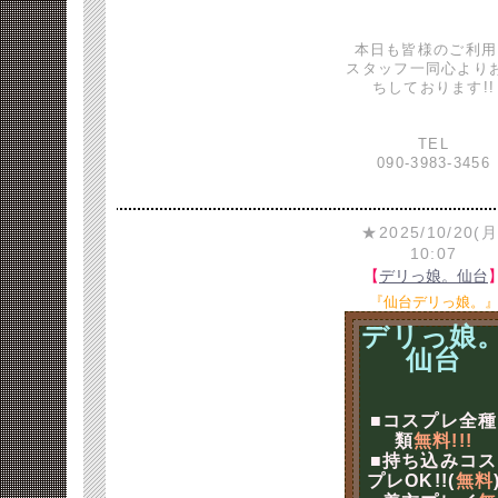
本日も皆様のご利用
スタッフ一同心より
ちしております!!
TEL
090-3983-3456
★2025/10/20(月
10:07
【
デリっ娘。仙台
『仙台デリっ娘。
デリっ娘
仙台
■コスプレ全種
類
無料!!!
■持ち込みコス
プレOK!!(
無料