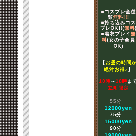
■コスプレ全種
類
無料!!!
■持ち込みコス
プレOK!!(
無料
■着衣プレイ
無
料
(女の子全員
OK)
【
お昼の時間
絶対お得♪
】
10時
～
18時
ま
立町限定
55分
12000yen
75分
15000yen
90分
19000yen