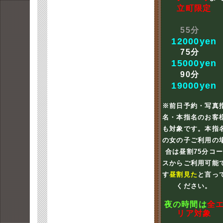
立町限定
55分
12000yen
75分
15000yen
90分
19000yen
※前日予約・写真
名・本指名のお客
も対象です。本指
の女の子ご利用の
合は昼割75分コ
スからご利用可能
す
昼割見た
と言っ
ください。
夜の時間は
全
リア対象