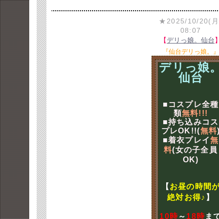
★2025/10/20(月
08:07
【
デリっ娘。仙台
『仙台デリっ娘。
デリっ娘
仙台
■コスプレ全種
類
無料!!!
■持ち込みコス
プレOK!!(
無料
■着衣プレイ
無
料
(女の子全員
OK)
【
お昼の時間
絶対お得♪
】
10時
～
18時
ま