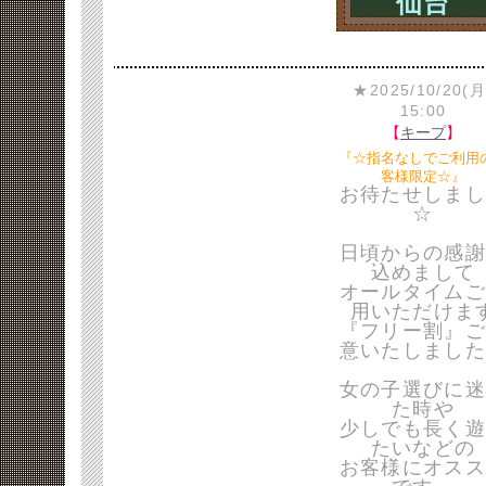
仙台
★2025/10/20(月
15:00
【
キープ
】
『☆指名なしでご利用
客様限定☆』
お待たせしまし
☆
日頃からの感謝
込めまして
オールタイムご
用いただけま
『フリー割』ご
意いたしました
女の子選びに迷
た時や
少しでも長く遊
たいなどの
お客様にオスス