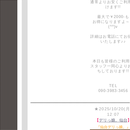
通常よりお安くご利
けます!!
最大で￥2000-も
お得になりますよ～
(^^)v
詳細はお電話にてお
いたします♪♪
本日も皆様のご利用
スタッフ一同心より
ちしております!!
TEL
090-3983-3456
★2025/10/20(月
12:07
【
デリっ娘。仙台
『仙台デリっ娘。