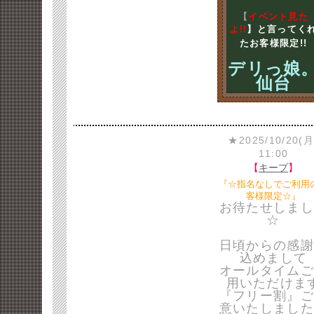
【
イベント見た
よ!!
】と言ってく
たお客様限定!!
デリっ娘
仙台
★2025/10/20(月
11:00
【
キープ
】
『☆指名なしでご利用
客様限定☆』
お待たせしまし
☆
日頃からの感謝
込めまして
オールタイムご
用いただけま
『フリー割』ご
意いたしました