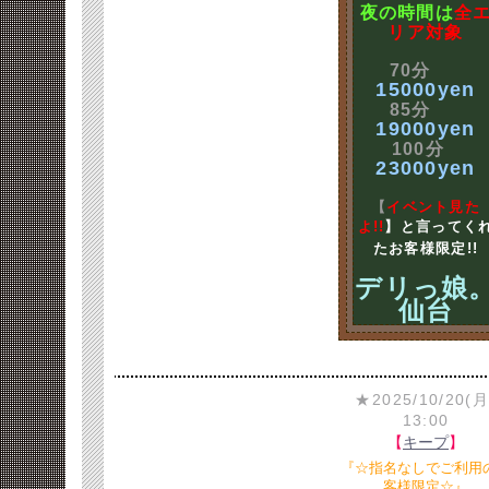
夜の時間は
全
リア対象
70分
15000yen
85分
19000yen
100分
23000yen
【
イベント見た
よ!!
】と言ってく
たお客様限定!!
デリっ娘
仙台
★2025/10/20(月
13:00
【
キープ
】
『☆指名なしでご利用
客様限定☆』