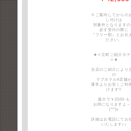
※ご案内してからの
し付けは
対象外となりますの
必ず受付の際に
『フリー割』とお伝
ださい。
★☆立町ご紹介ホテ
☆★
当店のご紹介により
の
ラブホテル4店舗
通常よりお安くご利
けます!!
最大で￥2000-も
お得になりますよ～
(^^)v
詳細はお電話にてお
いたします♪♪