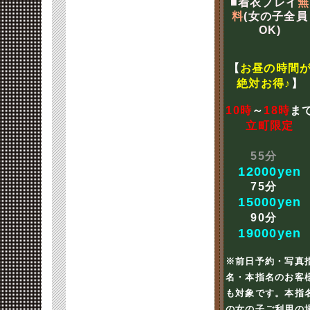
■着衣プレイ
無
料
(女の子全員
OK)
【
お昼の時間
絶対お得♪
】
10時
～
18時
ま
立町限定
55分
12000yen
75分
15000yen
90分
19000yen
※前日予約・写真
名・本指名のお客
も対象です。本指
の女の子ご利用の