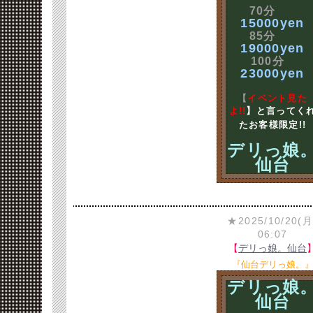
70分
15000yen
85分
19000yen
100分
23000yen
【
イベント見た
よ!!
】と言ってく
たお客様限定!!
デリっ娘
仙台
★2025/10/20(月
06:07
【
デリっ娘。仙台
『仙台デリっ娘。
デリっ娘
仙台