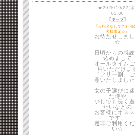
★2025/10/22(水
01:00
【
キープ
】
『☆指名なしでご利用
客様限定☆』
お待たせしまし
☆
日頃からの感謝
込めまして
オールタイムご
用いただけま
『フリー割』ご
意いたしました
女の子選びに迷
た時や
少しでも長く遊
たいなどの
お客様にオスス
です。
是非ご利用くだ
い☆