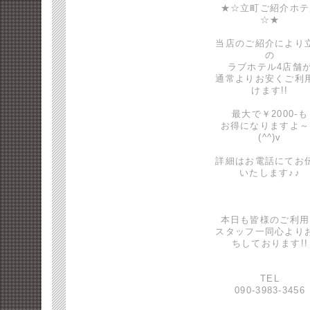
★☆立町ご紹介ホテ
☆★
当店のご紹介により
の
ラブホテル4店舗
通常よりお安くご利
けます!!
最大で￥2000-も
お得になりますよ～
(^^)v
詳細はお電話にてお
いたします♪♪
本日も皆様のご利用
スタッフ一同心より
ちしております!!
TEL
090-3983-3456