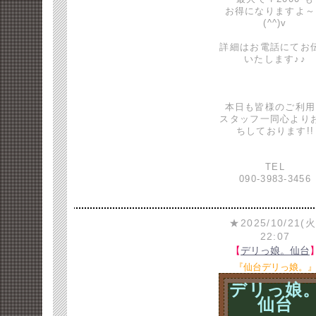
お得になりますよ～
(^^)v
詳細はお電話にてお
いたします♪♪
本日も皆様のご利用
スタッフ一同心より
ちしております!!
TEL
090-3983-3456
★2025/10/21(火
22:07
【
デリっ娘。仙台
『仙台デリっ娘。
デリっ娘
仙台