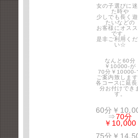
女の子選びに迷
た時や
少しでも長く遊
たいなどの
お客様にオスス
です。
是非ご利用くだ
い☆
なんと60分
￥10000-が
70分￥10000
ご案内致します
各コースに延長
分お付けでき
す。
60分￥10,0
⇒
70分
￥10,000
75分￥14,5