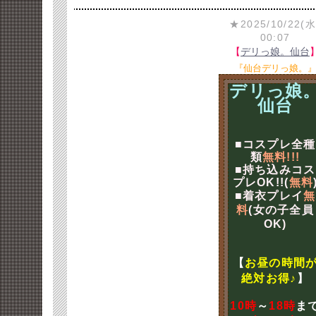
★2025/10/22(水
00:07
【
デリっ娘。仙台
『仙台デリっ娘。
デリっ娘
仙台
■コスプレ全種
類
無料!!!
■持ち込みコス
プレOK!!(
無料
■着衣プレイ
無
料
(女の子全員
OK)
【
お昼の時間
絶対お得♪
】
10時
～
18時
ま