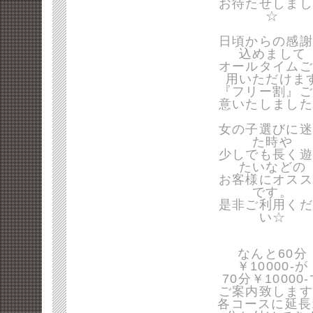
お待たせしまし
☆
日頃からの感謝
込めまして
オールタイムご
用いただけま
『フリー割』ご
意いたしました
女の子選びに迷
た時や
少しでも長く遊
たいなどの
お客様にオスス
です。
是非ご利用くだ
い☆
なんと60分
￥10000-が
70分￥10000
ご案内致します
各コースに延長