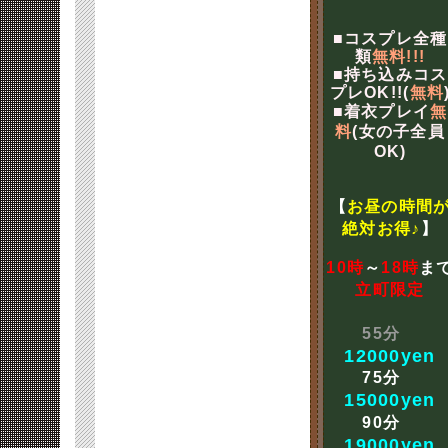
■コスプレ全種
類
無料!!!
■持ち込みコス
プレOK!!(
無料
■着衣プレイ
無
料
(女の子全員
OK)
【
お昼の時間
絶対お得♪
】
10時
～
18時
ま
立町限定
55分
12000yen
75分
15000yen
90分
19000yen