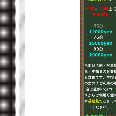
10時
～
18時
ま
立町限定
55分
12000yen
75分
15000yen
90分
19000yen
※前日予約・写真
名・本指名のお客
も対象です。本指
の女の子ご利用の
合は昼割75分コ
スからご利用可能
す
昼割見た
と言っ
ください。