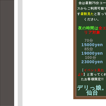
合は昼割75分コ
スからご利用可能
す
昼割見た
と言っ
ください。
夜の時間は
全
リア対象
70分
15000yen
85分
19000yen
100分
23000yen
【
イベント見た
よ!!
】と言ってく
たお客様限定!!
デリっ娘
仙台