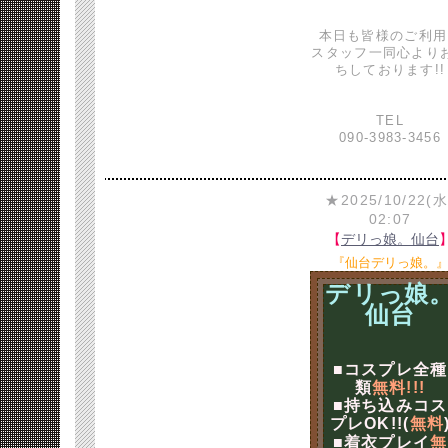
本日も皆様のご利用
スタッフ一同心より
ちしております!!
TEL
090-3983-3456
★2025/10/22(水
02:07
【
デリっ娘。仙台
『仙台デリっ娘。
デリっ娘
仙台
■コスプレ全種
類
無料!!!
■持ち込みコス
プレOK!!(
無料
■着衣プレイ
無