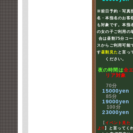
※前日予約・写真
名・本指名のお客
も対象です。本指
の女の子ご利用の
合は昼割75分コ
スからご利用可能
す
昼割見た
と言っ
ください。
夜の時間は
全
リア対象
70分
15000yen
85分
19000yen
100分
23000yen
【
イベント見た
よ!!
】と言ってく