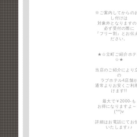
※ご案内してからの
し付けは
対象外となりますの
必ず受付の際に
『フリー割』とお伝
ださい。
★☆立町ご紹介ホテ
☆★
当店のご紹介により
の
ラブホテル4店舗
通常よりお安くご利
けます!!
最大で￥2000-も
お得になりますよ～
(^^)v
詳細はお電話にてお
いたします♪♪