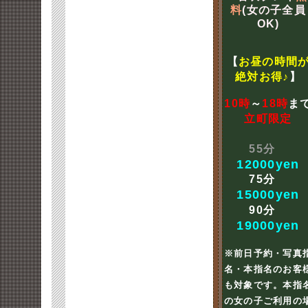
料
(女の子全員
OK)
【
お昼の時間
絶対お得♪
】
10時
～
18時
ま
立町限定
55分
12000yen
75分
15000yen
90分
19000yen
※前日予約・写真
名・本指名のお客
も対象です。本指
の女の子ご利用の