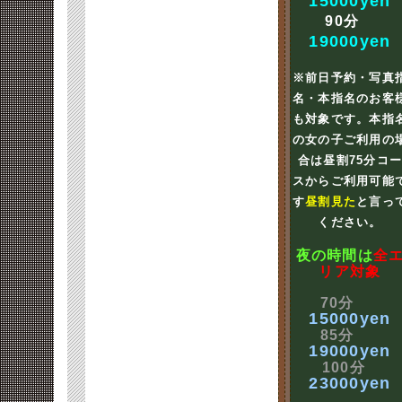
15000yen
90分
19000yen
※前日予約・写真
名・本指名のお客
も対象です。本指
の女の子ご利用の
合は昼割75分コ
スからご利用可能
す
昼割見た
と言っ
ください。
夜の時間は
全
リア対象
70分
15000yen
85分
19000yen
100分
23000yen