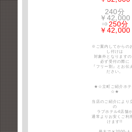
240分
￥42,000
⇒
250分
￥42,000
※ご案内してからの
し付けは
対象外となりますの
必ず受付の際に
『フリー割』とお伝
ださい。
★☆立町ご紹介ホテ
☆★
当店のご紹介により
の
ラブホテル4店舗
通常よりお安くご利
けます!!
最大で￥2000-も