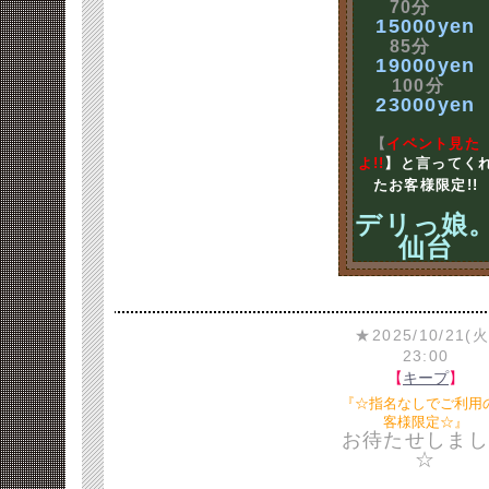
70分
15000yen
85分
19000yen
100分
23000yen
【
イベント見た
よ!!
】と言ってく
たお客様限定!!
デリっ娘
仙台
★2025/10/21(火
23:00
【
キープ
】
『☆指名なしでご利用
客様限定☆』
お待たせしまし
☆