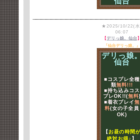
仙台
★2025/10/22(水
06:07
【
デリっ娘。仙台
『仙台デリっ娘。
デリっ娘
仙台
■コスプレ全種
類
無料!!!
■持ち込みコス
プレOK!!(
無料
■着衣プレイ
無
料
(女の子全員
OK)
【
お昼の時間
絶対お得♪
】