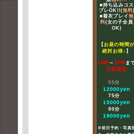
■持ち込みコス
プレOK!!(
無料
■着衣プレイ
無
料
(女の子全員
OK)
【
お昼の時間
絶対お得♪
】
10時
～
18時
ま
立町限定
55分
12000yen
75分
15000yen
90分
19000yen
※前日予約・写真