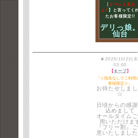
【
イベント見た
よ!!
】と言ってく
たお客様限定!!
デリっ娘
仙台
★2025/10/22(水
03:00
【
キープ
】
『☆指名なしでご利用
客様限定☆』
お待たせしまし
☆
日頃からの感謝
込めまして
オールタイムご
用いただけま
『フリー割』ご
意いたしました