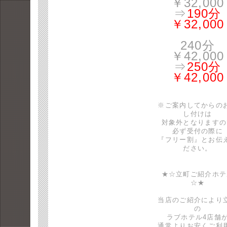
￥32,000
⇒
190分
￥32,000
240分
￥42,000
⇒
250分
￥42,000
※ご案内してからの
し付けは
対象外となりますの
必ず受付の際に
『フリー割』とお伝
ださい。
★☆立町ご紹介ホテ
☆★
当店のご紹介により
の
ラブホテル4店舗
通常よりお安くご利