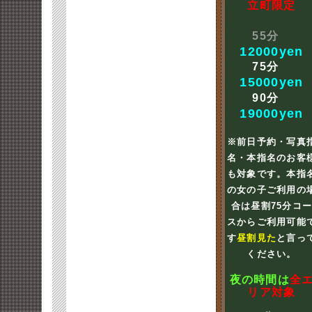
立町限定
55分
12000yen
75分
15000yen
90分
19000yen
※前日予約・写真
名・本指名のお客
も対象です。本指
の女の子ご利用の
合は昼割75分コ
スからご利用可能
す
昼割見た
と言っ
ください。
夜の時間は
全
リア対象