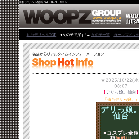
仙台デリヘル情報 WOOPZGROUP
仙台デリヘルTOP
●女の子で探す! →
女の子一覧
ガールズメッ
★2025/10/22(水
08:07
【
デリっ娘。仙台
『仙台デリっ娘。
デリっ娘
仙台
■コスプレ全種
類
無料!!!