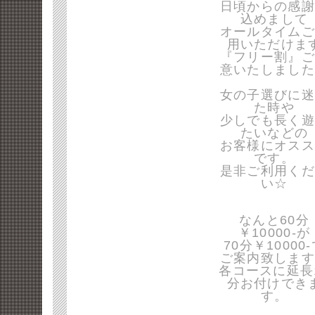
日頃からの感謝
込めまして
オールタイムご
用いただけま
『フリー割』ご
意いたしました
女の子選びに迷
た時や
少しでも長く遊
たいなどの
お客様にオスス
です。
是非ご利用くだ
い☆
なんと60分
￥10000-が
70分￥10000
ご案内致します
各コースに延長
分お付けでき
す。