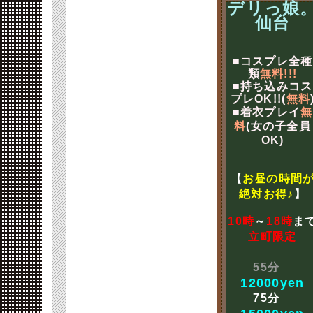
デリっ娘
仙台
■コスプレ全種
類
無料!!!
■持ち込みコス
プレOK!!(
無料
■着衣プレイ
無
料
(女の子全員
OK)
【
お昼の時間
絶対お得♪
】
10時
～
18時
ま
立町限定
55分
12000yen
75分