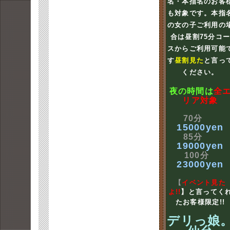
名・本指名のお客
も対象です。本指
の女の子ご利用の
合は昼割75分コ
スからご利用可能
す
昼割見た
と言っ
ください。
夜の時間は
全
リア対象
70分
15000yen
85分
19000yen
100分
23000yen
【
イベント見た
よ!!
】と言ってく
たお客様限定!!
デリっ娘