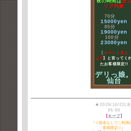
夜の時間は
全
リア対象
70分
15000yen
85分
19000yen
100分
23000yen
【
イベント見た
よ!!
】と言ってく
たお客様限定!!
デリっ娘
仙台
★2025/10/22(水
05:00
【
キープ
】
『☆指名なしでご利用
客様限定☆』