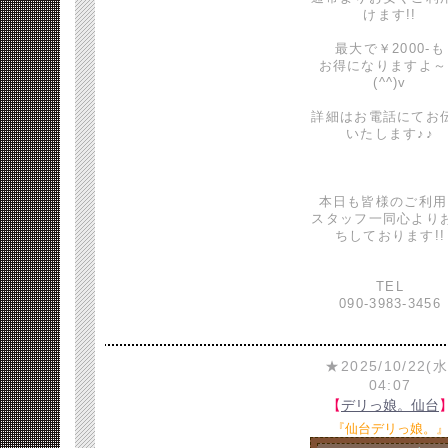
けます!!
最大で￥2000-も
お得になりますよ～
(^^)v
詳細はお電話にてお
いたします♪♪
本日も皆様のご利用
スタッフ一同心より
ちしております!!
TEL
090-3983-3456
★2025/10/22(水
04:07
【
デリっ娘。仙台
『仙台デリっ娘。