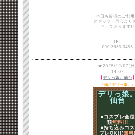
本日も皆様のご利用
スタッフ一同心より
ちしております!!
TEL
090-3983-3456
★2025/12/07(日
14:07
【
デリっ娘。仙台
『仙台デリっ娘。
デリっ娘
仙台
■コスプレ全種
類
無料!!!
■持ち込みコス
プレOK!!(
無料