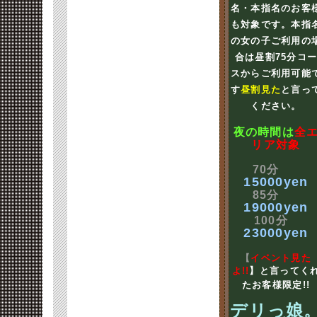
名・本指名のお客
も対象です。本指
の女の子ご利用の
合は昼割75分コ
スからご利用可能
す
昼割見た
と言っ
ください。
夜の時間は
全
リア対象
70分
15000yen
85分
19000yen
100分
23000yen
【
イベント見た
よ!!
】と言ってく
たお客様限定!!
デリっ娘