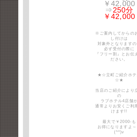
￥42,000
⇒
250分
￥42,000
※ご案内してからの
し付けは
対象外となりますの
必ず受付の際に
『フリー割』とお伝
ださい。
★☆立町ご紹介ホテ
☆★
当店のご紹介により
の
ラブホテル4店舗
通常よりお安くご利
けます!!
最大で￥2000-も
お得になりますよ～
(^^)v