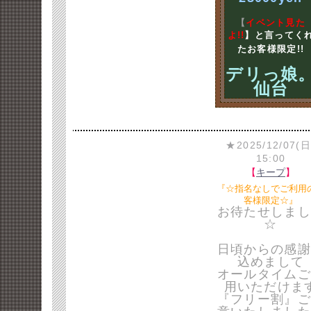
【
イベント見た
よ!!
】と言ってく
たお客様限定!!
デリっ娘
仙台
★2025/12/07(日
15:00
【
キープ
】
『☆指名なしでご利用
客様限定☆』
お待たせしまし
☆
日頃からの感謝
込めまして
オールタイムご
用いただけま
『フリー割』ご