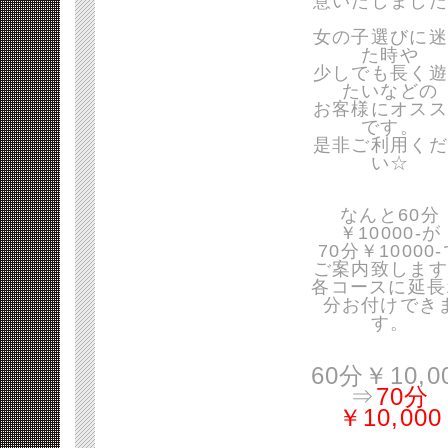
意いたしました
女の子選びに迷
た時や
少しでも長く遊
たいなどの
お客様にオスス
です。
是非ご利用くだ
い☆
なんと60分
￥10000-が
70分￥10000
ご案内致します
各コースに延長
分お付けでき
す。
60分￥10,0
⇒
70分
￥10,000