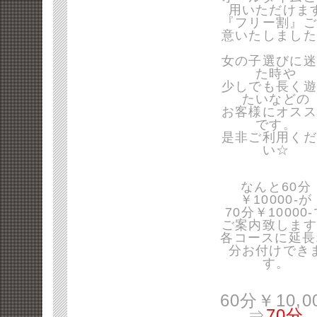
用いただけま
『フリー割』ご
意いたしました
女の子選びに迷
た時や
少しでも長く遊
たいなどの
お客様にオスス
です。
是非ご利用くだ
い☆
なんと60分
￥10000-が
70分￥10000
ご案内致します
各コースに延長
分お付けでき
す。
60分￥10,0
⇒
70分