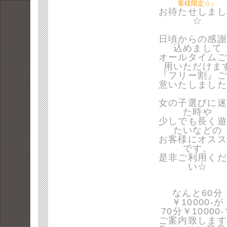
客様限定☆』
お待たせしまし
☆
日頃からの感謝
込めまして
オールタイムご
用いただけま
『フリー割』ご
意いたしました
女の子選びに迷
た時や
少しでも長く遊
たいなどの
お客様にオスス
です。
是非ご利用くだ
い☆
なんと60分
￥10000-が
70分￥10000
ご案内致します