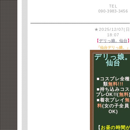
TEL
090-3983-3456
★2025/12/07(日
18:07
【
デリっ娘。仙台
『仙台デリっ娘。
デリっ娘
仙台
■コスプレ全種
類
無料!!!
■持ち込みコス
プレOK!!(
無料
■着衣プレイ
無
料
(女の子全員
OK)
【
お昼の時間