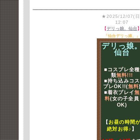
★2025/12/07(日
12:07
【
デリっ娘。仙台
『仙台デリっ娘。
デリっ娘
仙台
■コスプレ全種
類
無料!!!
■持ち込みコス
プレOK!!(
無料
■着衣プレイ
無
料
(女の子全員
OK)
【
お昼の時間
絶対お得♪
】