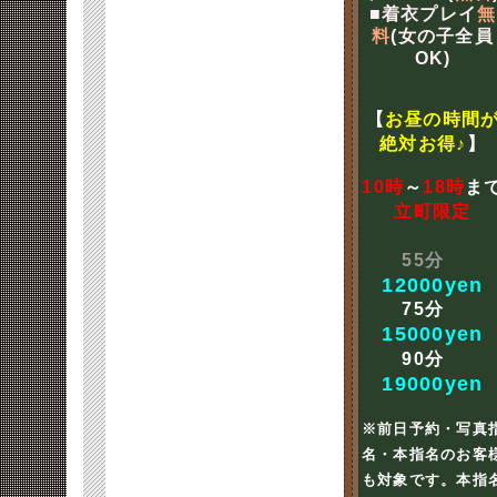
■着衣プレイ
無
料
(女の子全員
OK)
【
お昼の時間
絶対お得♪
】
10時
～
18時
ま
立町限定
55分
12000yen
75分
15000yen
90分
19000yen
※前日予約・写真
名・本指名のお客
も対象です。本指