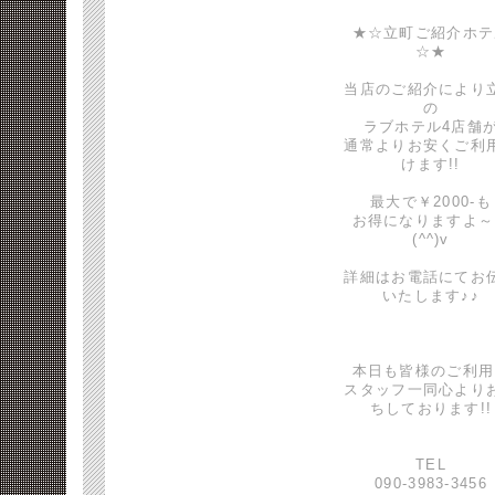
★☆立町ご紹介ホテ
☆★
当店のご紹介により
の
ラブホテル4店舗
通常よりお安くご利
けます!!
最大で￥2000-も
お得になりますよ～
(^^)v
詳細はお電話にてお
いたします♪♪
本日も皆様のご利用
スタッフ一同心より
ちしております!!
TEL
090-3983-3456