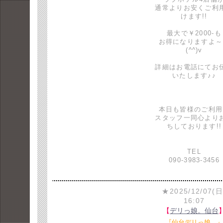
通常よりお安くご利
けます!!
最大で￥2000-も
お得になりますよ～
(^^)v
詳細はお電話にてお
いたします♪♪
本日も皆様のご利用
スタッフ一同心より
ちしております!!
TEL
090-3983-3456
★2025/12/07(日
16:07
【
デリっ娘。仙台
『仙台デリっ娘。