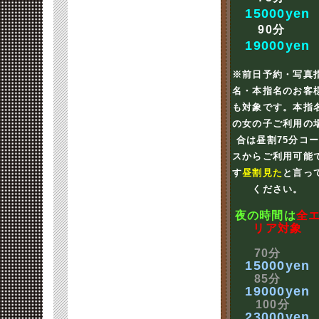
15000yen
90分
19000yen
※前日予約・写真
名・本指名のお客
も対象です。本指
の女の子ご利用の
合は昼割75分コ
スからご利用可能
す
昼割見た
と言っ
ください。
夜の時間は
全
リア対象
70分
15000yen
85分
19000yen
100分
23000yen