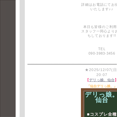
詳細はお電話にてお
いたします♪♪
本日も皆様のご利用
スタッフ一同心より
ちしております!!
TEL
090-3983-3456
★2025/12/07(日
20:07
【
デリっ娘。仙台
『仙台デリっ娘。
デリっ娘
仙台
■コスプレ全種