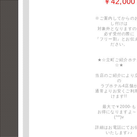
￥42,000
※ご案内してからの
し付けは
対象外となりますの
必ず受付の際に
『フリー割』とお伝
ださい。
★☆立町ご紹介ホテ
☆★
当店のご紹介により
の
ラブホテル4店舗
通常よりお安くご利
けます!!
最大で￥2000-も
お得になりますよ～
(^^)v
詳細はお電話にてお
いたします♪♪