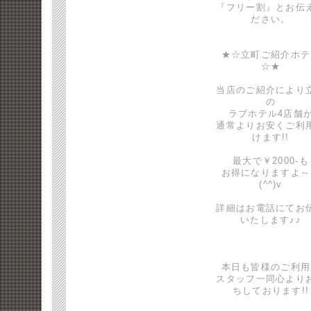
『フリー割』とお伝
ださい。
★☆立町ご紹介ホテ
☆★
当店のご紹介により
の
ラブホテル4店舗
通常よりお安くご利
けます!!
最大で￥2000-も
お得になりますよ～
(^^)v
詳細はお電話にてお
いたします♪♪
本日も皆様のご利用
スタッフ一同心より
ちしております!!