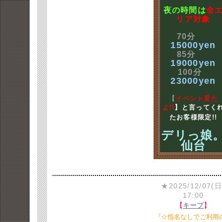
夜の時間は
全
リア対象
70分
15000yen
85分
19000yen
100分
23000yen
【
イベント見た
よ!!
】と言ってく
たお客様限定!!
デリっ娘
仙台
★2025/12/07(日
17:00
【
キープ
】
『☆指名なしでご利用