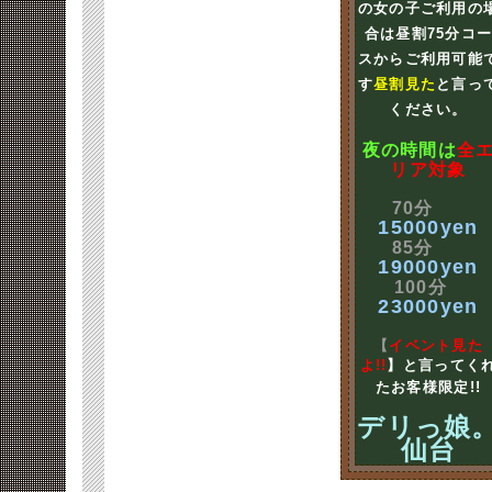
の女の子ご利用の
合は昼割75分コ
スからご利用可能
す
昼割見た
と言っ
ください。
夜の時間は
全
リア対象
70分
15000yen
85分
19000yen
100分
23000yen
【
イベント見た
よ!!
】と言ってく
たお客様限定!!
デリっ娘
仙台