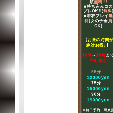
類
無料!!!
■持ち込みコス
プレOK!!(
無料
■着衣プレイ
無
料
(女の子全員
OK)
【
お昼の時間
絶対お得♪
】
10時
～
18時
ま
立町限定
55分
12000yen
75分
15000yen
90分
19000yen
※前日予約・写真