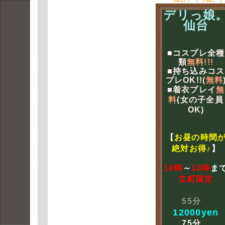
デリっ娘
仙台
■コスプレ全種
類
無料!!!
■持ち込みコス
プレOK!!(
無料
■着衣プレイ
無
料
(女の子全員
OK)
【
お昼の時間
絶対お得♪
】
10時
～
18時
ま
立町限定
55分
12000yen
75分