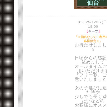
仙台
★2025/12/07(日
19:00
【
キープ
】
『☆指名なしでご利用
客様限定☆』
お待たせしまし
☆
日頃からの感謝
込めまして
オールタイムご
用いただけま
『フリー割』ご
意いたしました
女の子選びに迷
た時や
少しでも長く遊
たいなどの
お客様にオスス