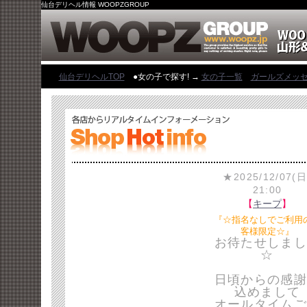
仙台デリヘル情報 WOOPZGROUP
仙台デリヘルTOP
●女の子で探す! →
女の子一覧
ガールズメッ
★2025/12/07(日
21:00
【
キープ
】
『☆指名なしでご利用
客様限定☆』
お待たせしまし
☆
日頃からの感謝
込めまして
オールタイムご