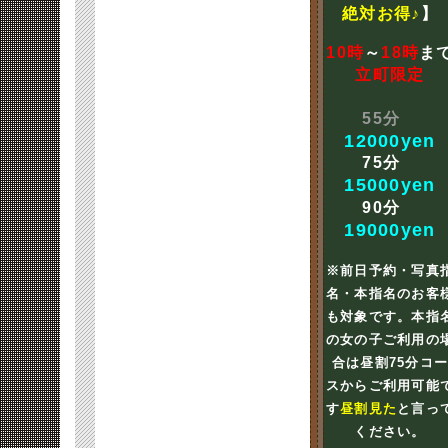
絶対お得♪
】
10時
～
18時
ま
立町限定
55分
12000yen
75分
15000yen
90分
19000yen
※前日予約・写真
名・本指名のお客
も対象です。本指
の女の子ご利用の
合は昼割75分コ
スからご利用可能
す
昼割見た
と言っ
ください。