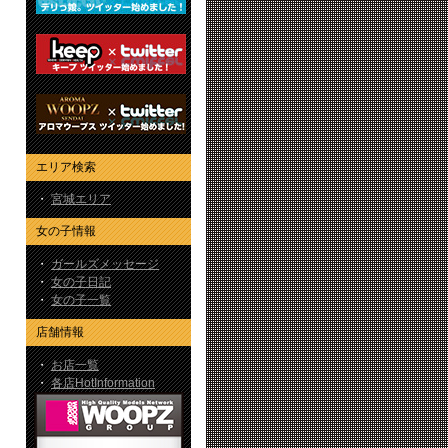
エリア検索
・
宮城エリア
女の子情報
・
ガールズメッセージ
・
女の子日記
・
女の子一覧
店舗情報
・
お店一覧
・
各店HotInformation