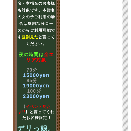
名・本指名のお客様
も対象です。本指名
の女の子ご利用の場
合は昼割75分コー
スからご利用可能で
す
昼割見た
と言って
ください。
夜の時間は
全エ
リア対象
70分
15000yen
85分
19000yen
100分
23000yen
【
イベント見た
よ!!
】と言ってくれ
たお客様限定!!
デリっ娘。