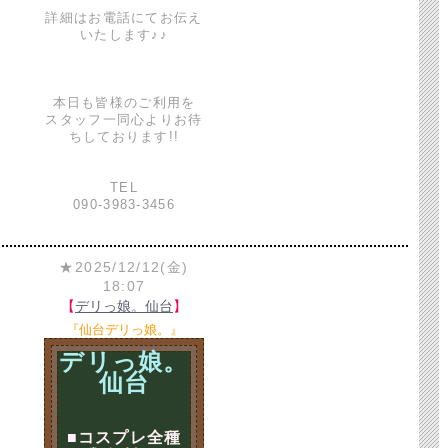
詳細はお電話にてお伝え
いたします♪♪
本日も皆様のご利用を
スタッフ一同心よりお待
ちしております!!
TEL
090-3983-3456
★2025/12/12(金)
18:07
【
デリっ娘。仙台
】
『仙台デリっ娘。』
デリっ娘。
仙台
■コスプレ全種