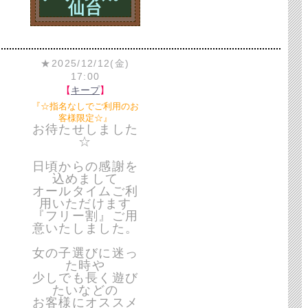
仙台
★2025/12/12(金)
17:00
【
キープ
】
『☆指名なしでご利用のお
客様限定☆』
お待たせしました
☆
日頃からの感謝を
込めまして
オールタイムご利
用いただけます
『フリー割』ご用
意いたしました。
女の子選びに迷っ
た時や
少しでも長く遊び
たいなどの
お客様にオススメ