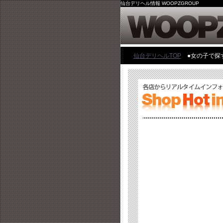
仙台デリヘル情報 WOOPZGROUP
仙台デリヘルTOP
●女の子で探す