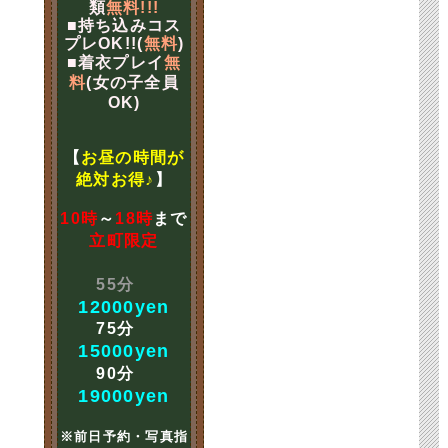
類
無料!!!
■持ち込みコス
プレOK!!(
無料
)
■着衣プレイ
無
料
(女の子全員
OK)
【
お昼の時間が
絶対お得♪
】
10時
～
18時
まで
立町限定
55分
12000yen
75分
15000yen
90分
19000yen
※前日予約・写真指