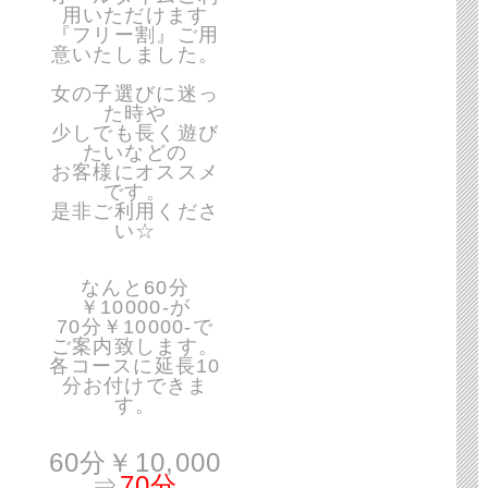
用いただけます
『フリー割』ご用
意いたしました。
女の子選びに迷っ
た時や
少しでも長く遊び
たいなどの
お客様にオススメ
です。
是非ご利用くださ
い☆
なんと60分
￥10000-が
70分￥10000-で
ご案内致します。
各コースに延長10
分お付けできま
す。
60分￥10,000
⇒
70分