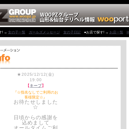
! →
女の子一覧
ガールズメッセージ
女の子日記
●お店で探す! →
お店一覧
H
★2025/12/12(金)
19:00
【
キープ
】
『☆指名なしでご利用のお
客様限定☆』
お待たせしました
☆
日頃からの感謝を
込めまして
オールタイムご利