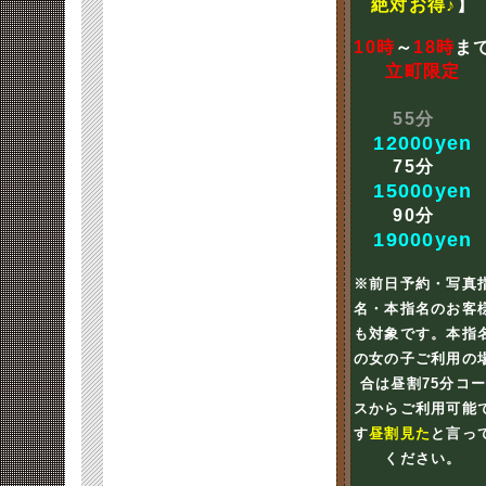
絶対お得♪
】
10時
～
18時
ま
立町限定
55分
12000yen
75分
15000yen
90分
19000yen
※前日予約・写真
名・本指名のお客
も対象です。本指
の女の子ご利用の
合は昼割75分コ
スからご利用可能
す
昼割見た
と言っ
ください。