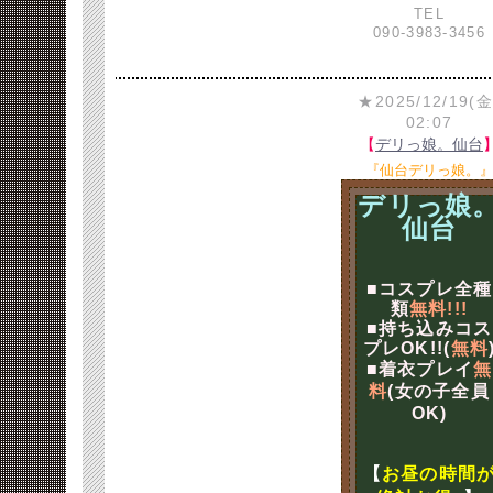
TEL
090-3983-3456
★2025/12/19(金
02:07
【
デリっ娘。仙台
『仙台デリっ娘。
デリっ娘
仙台
■コスプレ全種
類
無料!!!
■持ち込みコス
プレOK!!(
無料
■着衣プレイ
無
料
(女の子全員
OK)
【
お昼の時間