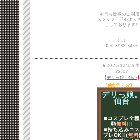
本日も皆様のご利用
スタッフ一同心より
ちしております!!
TEL
090-3983-3456
★2025/12/18(木
22:07
【
デリっ娘。仙台
『仙台デリっ娘。
デリっ娘
仙台
■コスプレ全種
類
無料!!!
■持ち込みコス
プレOK!!(
無料