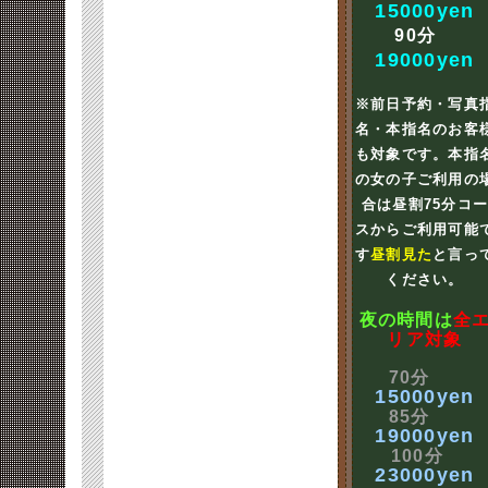
15000yen
90分
19000yen
※前日予約・写真
名・本指名のお客
も対象です。本指
の女の子ご利用の
合は昼割75分コ
スからご利用可能
す
昼割見た
と言っ
ください。
夜の時間は
全
リア対象
70分
15000yen
85分
19000yen
100分
23000yen