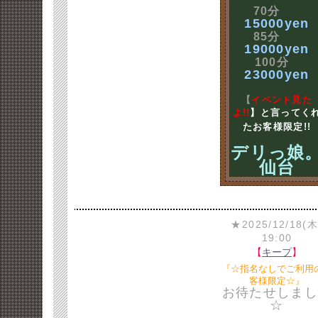
70分
15000yen
85分
19000yen
100分
23000yen
【
イベント見た
よ!!
】と言ってく
たお客様限定!!
デリっ娘
仙台
★2025/12/18(木
19:00
【
キープ
】
『☆指名なしでご利用
客様限定☆』
お待たせしまし
☆