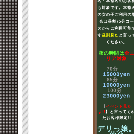
名・本指名のお客
も対象です。本指
の女の子ご利用の
合は昼割75分コ
スからご利用可能
す
昼割見た
と言っ
ください。
夜の時間は
全
リア対象
70分
15000yen
85分
19000yen
100分
23000yen
【
イベント見た
よ!!
】と言ってく
たお客様限定!!
デリっ娘