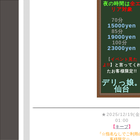
夜の時間は
全
リア対象
70分
15000yen
85分
19000yen
100分
23000yen
【
イベント見た
よ!!
】と言ってく
たお客様限定!!
デリっ娘
仙台
★2025/12/19(金
01:00
【
キープ
】
『☆指名なしでご利用
客様限定☆』