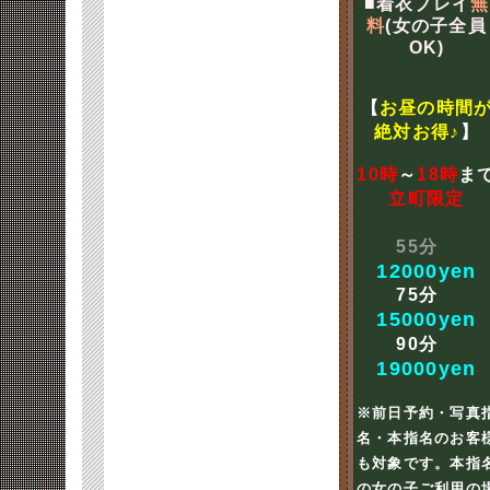
■着衣プレイ
無
料
(女の子全員
OK)
【
お昼の時間
絶対お得♪
】
10時
～
18時
ま
立町限定
55分
12000yen
75分
15000yen
90分
19000yen
※前日予約・写真
名・本指名のお客
も対象です。本指
の女の子ご利用の