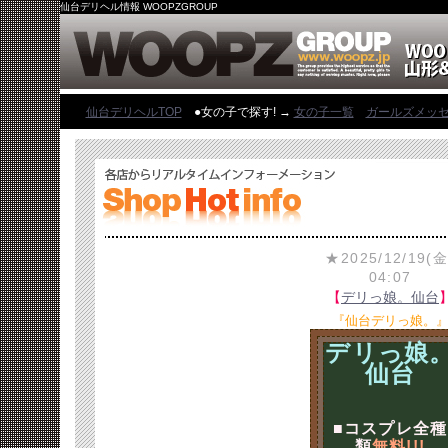
仙台デリヘル情報 WOOPZGROUP
仙台デリヘルTOP
●女の子で探す! →
女の子一覧
ガールズメッ
★2025/12/19(金
04:07
【
デリっ娘。仙台
『仙台デリっ娘。
デリっ娘
仙台
■コスプレ全種
類
無料!!!