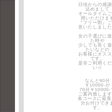
日頃からの感謝
込めまして
オールタイムご
用いただけま
『フリー割』ご
意いたしました
女の子選びに迷
た時や
少しでも長く遊
たいなどの
お客様にオスス
です。
是非ご利用くだ
い☆
なんと60分
￥10000-が
70分￥10000
ご案内致します
各コースに延長
分お付けでき
す。