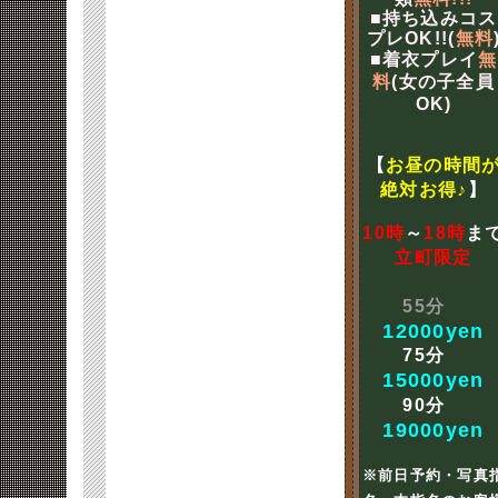
■持ち込みコス
プレOK!!(
無料
■着衣プレイ
無
料
(女の子全員
OK)
【
お昼の時間
絶対お得♪
】
10時
～
18時
ま
立町限定
55分
12000yen
75分
15000yen
90分
19000yen
※前日予約・写真