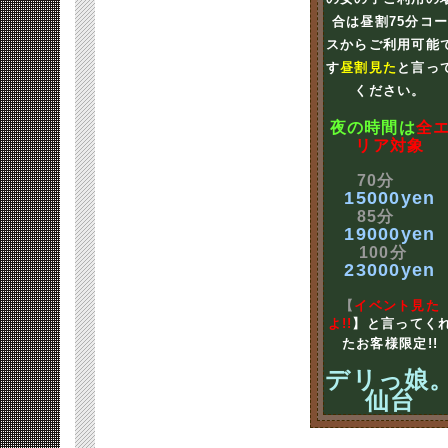
合は昼割75分コ
スからご利用可能
す
昼割見た
と言っ
ください。
夜の時間は
全
リア対象
70分
15000yen
85分
19000yen
100分
23000yen
【
イベント見た
よ!!
】と言ってく
たお客様限定!!
デリっ娘
仙台