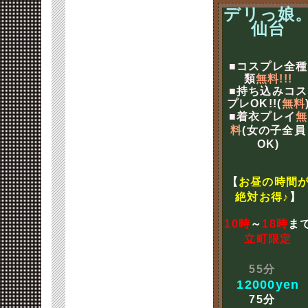
デリっ娘
仙台
■コスプレ全種
類
無料!!!
■持ち込みコス
プレOK!!(
無料
■着衣プレイ
無
料
(女の子全員
OK)
【
お昼の時間
絶対お得♪
】
10時
～
18時
ま
立町限定
55分
12000yen
75分