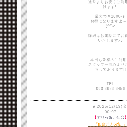
通常よりお安くご利
けます!!
最大で￥2000-も
お得になりますよ～
(^^)v
詳細はお電話にてお
いたします♪♪
本日も皆様のご利用
スタッフ一同心より
ちしております!!
TEL
090-3983-3456
★2025/12/19(金
00:07
【
デリっ娘。仙台
『仙台デリっ娘。