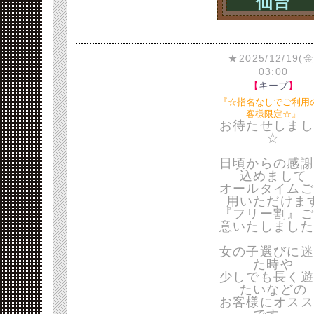
仙台
★2025/12/19(金
03:00
【
キープ
】
『☆指名なしでご利用
客様限定☆』
お待たせしまし
☆
日頃からの感謝
込めまして
オールタイムご
用いただけま
『フリー割』ご
意いたしました
女の子選びに迷
た時や
少しでも長く遊
たいなどの
お客様にオスス