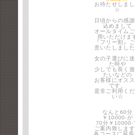
お待たせしまし
☆
日頃からの感謝
込めまして
オールタイムご
用いただけま
『フリー割』ご
意いたしました
女の子選びに迷
た時や
少しでも長く遊
たいなどの
お客様にオスス
です。
是非ご利用くだ
い☆
なんと60分
￥10000-が
70分￥10000
ご案内致します
各コースに延長