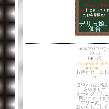
【
イベント見た
よ!!
】と言ってく
たお客様限定!!
デリっ娘
仙台
★2025/12/18(木
23:00
【
キープ
】
『☆指名なしでご利用
客様限定☆』
お待たせしまし
☆
日頃からの感謝
込めまして
オールタイムご
用いただけま
『フリー割』ご
意いたしました