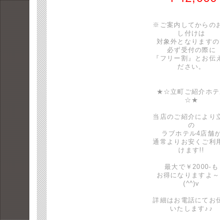
※ご案内してからの
し付けは
対象外となりますの
必ず受付の際に
『フリー割』とお伝
ださい。
★☆立町ご紹介ホテ
☆★
当店のご紹介により
の
ラブホテル4店舗
通常よりお安くご利
けます!!
最大で￥2000-も
お得になりますよ～
(^^)v
詳細はお電話にてお
いたします♪♪