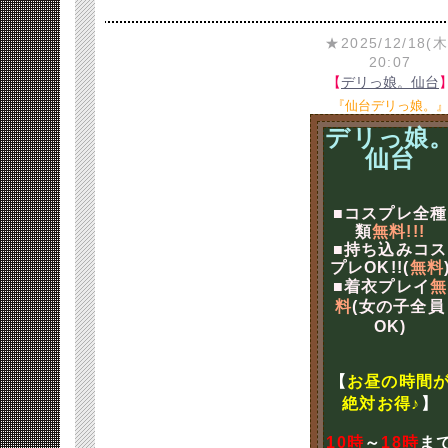
★2025/12/18(木
20:07
【
デリっ娘。仙台
『仙台デリっ娘。
デリっ娘
仙台
■コスプレ全種
類
無料!!!
■持ち込みコス
プレOK!!(
無料
■着衣プレイ
無
料
(女の子全員
OK)
【
お昼の時間
絶対お得♪
】
10時
～
18時
ま