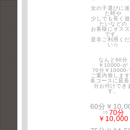
女の子選びに迷
た時や
少しでも長く遊
たいなどの
お客様にオスス
です。
是非ご利用くだ
い☆
なんと60分
￥10000-が
70分￥10000
ご案内致します
各コースに延長
分お付けでき
す。
60分￥10,0
⇒
70分
￥10,000