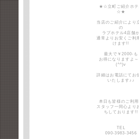
★☆立町ご紹介ホテ
☆★
当店のご紹介により
の
ラブホテル4店舗
通常よりお安くご利
けます!!
最大で￥2000-も
お得になりますよ～
(^^)v
詳細はお電話にてお
いたします♪♪
本日も皆様のご利用
スタッフ一同心より
ちしております!!
TEL
090-3983-3456