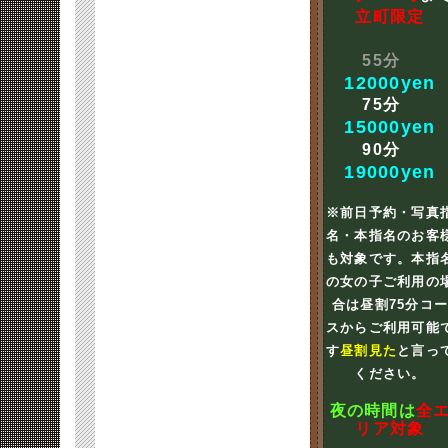
立町限定
55分
12000yen
75分
15000yen
90分
19000yen
※前日予約・写真
名・本指名のお客
も対象です。本指
の女の子ご利用の
合は昼割75分コ
スからご利用可能
す
昼割見た
と言っ
ください。
夜の時間は
全
リア対象