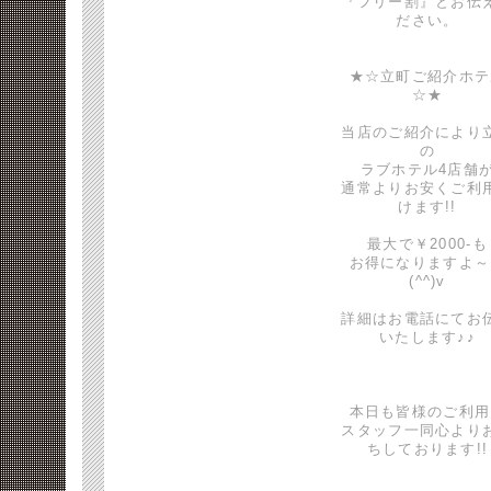
『フリー割』とお伝
ださい。
★☆立町ご紹介ホテ
☆★
当店のご紹介により
の
ラブホテル4店舗
通常よりお安くご利
けます!!
最大で￥2000-も
お得になりますよ～
(^^)v
詳細はお電話にてお
いたします♪♪
本日も皆様のご利用
スタッフ一同心より
ちしております!!