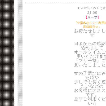
★2025/12/18(木
21:00
【
キープ
】
『☆指名なしでご利用
客様限定☆』
お待たせしまし
☆
日頃からの感謝
込めまして
オールタイムご
用いただけま
『フリー割』ご
意いたしました
女の子選びに迷
た時や
少しでも長く遊
たいなどの
お客様にオスス
です。
是非ご利用くだ
い☆