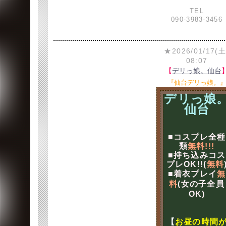
TEL
090-3983-3456
★2026/01/17(土
08:07
【
デリっ娘。仙台
『仙台デリっ娘。
デリっ娘
仙台
■コスプレ全種
類
無料!!!
■持ち込みコス
プレOK!!(
無料
■着衣プレイ
無
料
(女の子全員
OK)
【
お昼の時間