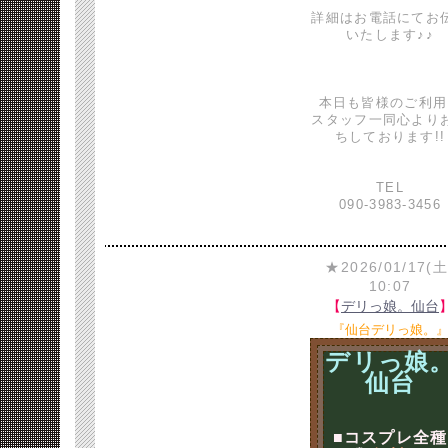
詳細はお電話にてお
いたします♪♪
本日も皆様のご利用
スタッフ一同心より
ちしております!!
TEL
090-3983-3456
★2026/01/17(土
10:07
【
デリっ娘。仙台
『仙台デリっ娘。
デリっ娘
仙台
■コスプレ全種