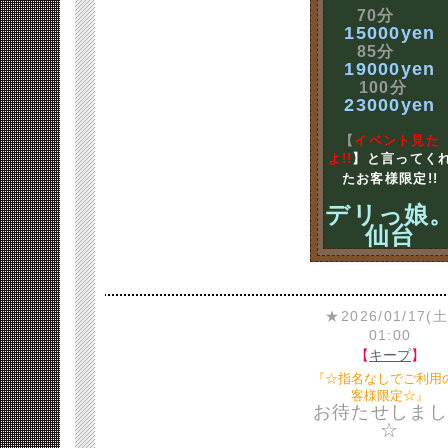
70分
15000yen
85分
19000yen
100分
23000yen
【
イベント見た
よ!!
】と言ってく
たお客様限定!!
デリっ娘
仙台
★2026/01/17(土
01:00
【
キープ
】
『☆指名なしでご利用
客様限定☆』
お待たせしまし
☆