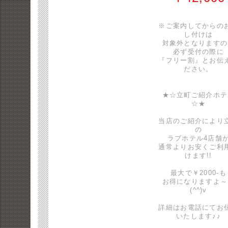
※ご案内してからの
し付けは
対象外となりますの
必ず受付の際に
『フリー割』とお伝
ださい。
★☆立町ご紹介ホテ
☆★
当店のご紹介により
の
ラブホテル4店舗
通常よりお安くご利
けます!!
最大で￥2000-も
お得になりますよ～
(^^)v
詳細はお電話にてお
いたします♪♪