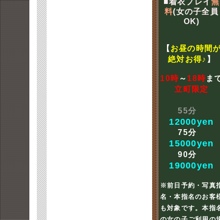
■着衣プレイ
無
料
(女の子全員
OK)
【
お昼の時間
絶対お得♪
】
10時
～
18時
ま
立町限定
55分
12000yen
75分
15000yen
90分
19000yen
※前日予約・写真
名・本指名のお客
も対象です。本指
の女の子ご利用の