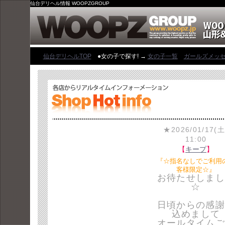
仙台デリヘル情報 WOOPZGROUP
仙台デリヘルTOP
●女の子で探す! →
女の子一覧
ガールズメッ
★2026/01/17(土
11:00
【
キープ
】
『☆指名なしでご利用
客様限定☆』
お待たせしまし
☆
日頃からの感謝
込めまして
オールタイムご