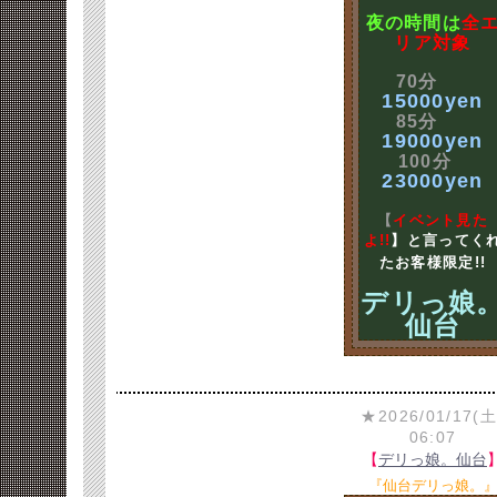
夜の時間は
全
リア対象
70分
15000yen
85分
19000yen
100分
23000yen
【
イベント見た
よ!!
】と言ってく
たお客様限定!!
デリっ娘
仙台
★2026/01/17(土
06:07
【
デリっ娘。仙台
『仙台デリっ娘。