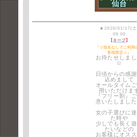
仙台
★2026/01/17(土
09:00
【
キープ
】
『☆指名なしでご利用
客様限定☆』
お待たせしまし
☆
日頃からの感謝
込めまして
オールタイムご
用いただけま
『フリー割』ご
意いたしました
女の子選びに迷
た時や
少しでも長く遊
たいなどの
お客様にオスス