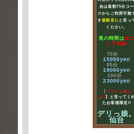
合は昼割75分コ
スからご利用可能
す
昼割見た
と言っ
ください。
夜の時間は
全
リア対象
70分
15000yen
85分
19000yen
100分
23000yen
【
イベント見た
よ!!
】と言ってく
たお客様限定!!
デリっ娘
仙台