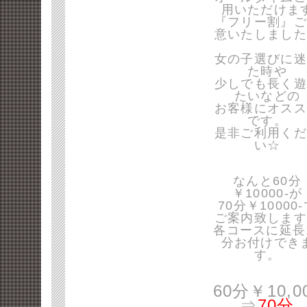
用いただけま
『フリー割』ご
意いたしました
女の子選びに迷
た時や
少しでも長く遊
たいなどの
お客様にオスス
です。
是非ご利用くだ
い☆
なんと60分
￥10000-が
70分￥10000
ご案内致します
各コースに延長
分お付けでき
す。
60分￥10,0
⇒
70分