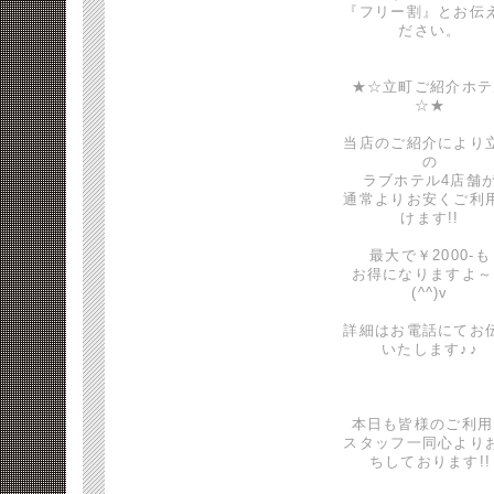
『フリー割』とお伝
ださい。
★☆立町ご紹介ホテ
☆★
当店のご紹介により
の
ラブホテル4店舗
通常よりお安くご利
けます!!
最大で￥2000-も
お得になりますよ～
(^^)v
詳細はお電話にてお
いたします♪♪
本日も皆様のご利用
スタッフ一同心より
ちしております!!