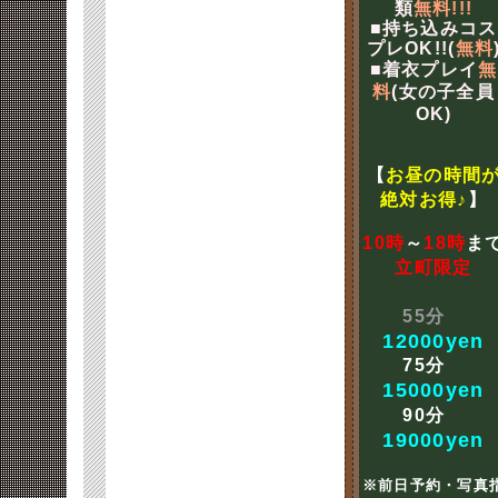
類
無料!!!
■持ち込みコス
プレOK!!(
無料
■着衣プレイ
無
料
(女の子全員
OK)
【
お昼の時間
絶対お得♪
】
10時
～
18時
ま
立町限定
55分
12000yen
75分
15000yen
90分
19000yen
※前日予約・写真