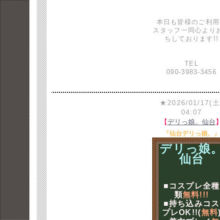
本日も皆様のご利用
スタッフ一同心より
ちしております!!
TEL
090-3983-3456
★2026/01/17(土
04:07
【
デリっ娘。仙台
『仙台デリっ娘。
デリっ娘
仙台
■コスプレ全種
類
無料!!!
■持ち込みコス
プレOK!!(
無料