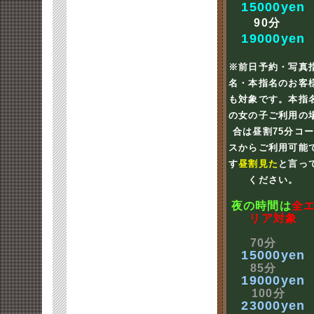
15000yen
90分
19000yen
※前日予約・写真
名・本指名のお客
も対象です。本指
の女の子ご利用の
合は昼割75分コ
スからご利用可能
す
昼割見た
と言っ
ください。
夜の時間は
全
リア対象
70分
15000yen
85分
19000yen
100分
23000yen