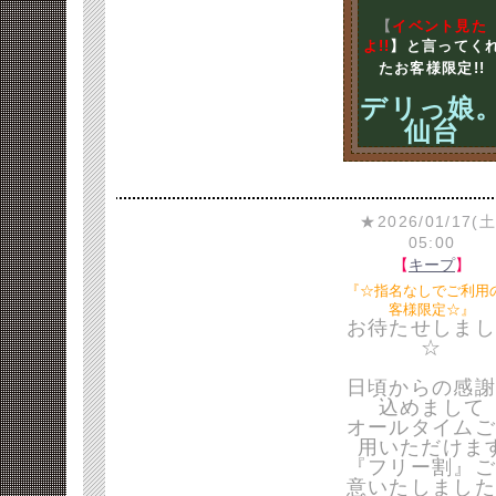
【
イベント見た
よ!!
】と言ってく
たお客様限定!!
デリっ娘
仙台
★2026/01/17(土
05:00
【
キープ
】
『☆指名なしでご利用
客様限定☆』
お待たせしまし
☆
日頃からの感謝
込めまして
オールタイムご
用いただけま
『フリー割』ご
意いたしました