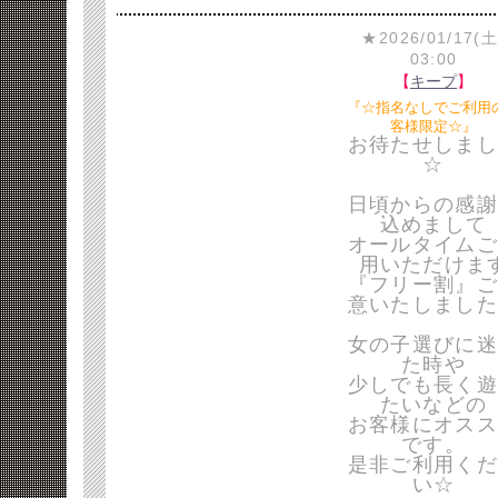
★2026/01/17(土
03:00
【
キープ
】
『☆指名なしでご利用
客様限定☆』
お待たせしまし
☆
日頃からの感謝
込めまして
オールタイムご
用いただけま
『フリー割』ご
意いたしました
女の子選びに迷
た時や
少しでも長く遊
たいなどの
お客様にオスス
です。
是非ご利用くだ
い☆