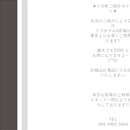
★☆立町ご紹介ホテ
☆★
当店のご紹介により
の
ラブホテル4店舗
通常よりお安くご利
けます!!
最大で￥2000-も
お得になりますよ～
(^^)v
詳細はお電話にてお
いたします♪♪
本日も皆様のご利用
スタッフ一同心より
ちしております!!
TEL
090-3983-3456