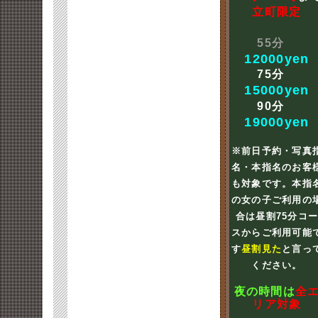
立町限定
55分
12000yen
75分
15000yen
90分
19000yen
※前日予約・写真
名・本指名のお客
も対象です。本指
の女の子ご利用の
合は昼割75分コ
スからご利用可能
す
昼割見た
と言っ
ください。
夜の時間は
全
リア対象