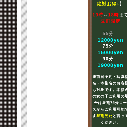
絶対お得♪
】
10時
～
18時
ま
立町限定
55分
12000yen
75分
15000yen
90分
19000yen
※前日予約・写真
名・本指名のお客
も対象です。本指
の女の子ご利用の
合は昼割75分コ
スからご利用可能
す
昼割見た
と言っ
ください。