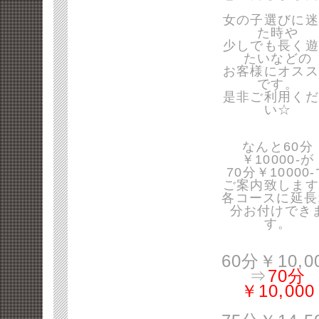
女の子選びに迷
た時や
少しでも長く遊
たいなどの
お客様にオスス
です。
是非ご利用くだ
い☆
なんと60分
￥10000-が
70分￥10000
ご案内致します
各コースに延長
分お付けでき
す。
60分￥10,0
⇒
70分
￥10,000