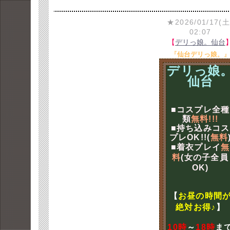
★2026/01/17(土
02:07
【
デリっ娘。仙台
『仙台デリっ娘。
デリっ娘
仙台
■コスプレ全種
類
無料!!!
■持ち込みコス
プレOK!!(
無料
■着衣プレイ
無
料
(女の子全員
OK)
【
お昼の時間
絶対お得♪
】
10時
～
18時
ま