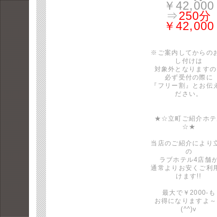
￥42,000
⇒
250分
￥42,000
※ご案内してからの
し付けは
対象外となりますの
必ず受付の際に
『フリー割』とお伝
ださい。
★☆立町ご紹介ホテ
☆★
当店のご紹介により
の
ラブホテル4店舗
通常よりお安くご利
けます!!
最大で￥2000-も
お得になりますよ～
(^^)v