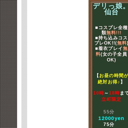
デリっ娘
仙台
■コスプレ全種
類
無料!!!
■持ち込みコス
プレOK!!(
無料
■着衣プレイ
無
料
(女の子全員
OK)
【
お昼の時間
絶対お得♪
】
10時
～
18時
ま
立町限定
55分
12000yen
75分