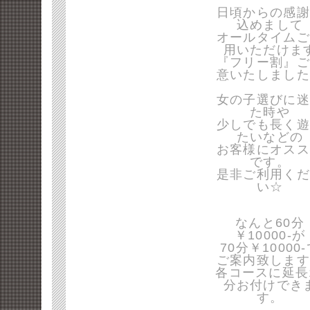
日頃からの感謝
込めまして
オールタイムご
用いただけま
『フリー割』ご
意いたしました
女の子選びに迷
た時や
少しでも長く遊
たいなどの
お客様にオスス
です。
是非ご利用くだ
い☆
なんと60分
￥10000-が
70分￥10000
ご案内致します
各コースに延長
分お付けでき
す。