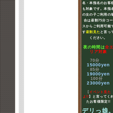
名・本指名のお客
も対象です。本指
の女の子ご利用の
合は昼割75分コ
スからご利用可能
す
昼割見た
と言っ
ください。
夜の時間は
全
リア対象
70分
15000yen
85分
19000yen
100分
23000yen
【
イベント見た
よ!!
】と言ってく
たお客様限定!!
デリっ娘