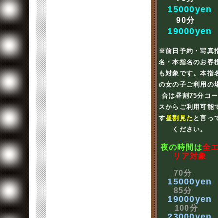
15000yen
90分
19000yen
※前日予約・写真
名・本指名のお客
も対象です。本指
の女の子ご利用の
合は昼割75分コ
スからご利用可能
す
昼割見た
と言っ
ください。
夜の時間は
全
リア対象
70分
15000yen
85分
19000yen
100分
23000yen