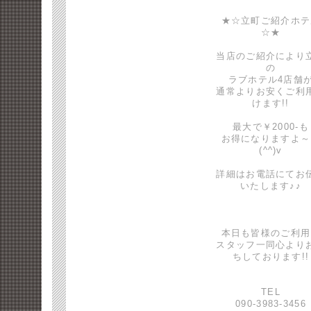
★☆立町ご紹介ホテ
☆★
当店のご紹介により
の
ラブホテル4店舗
通常よりお安くご利
けます!!
最大で￥2000-も
お得になりますよ～
(^^)v
詳細はお電話にてお
いたします♪♪
本日も皆様のご利用
スタッフ一同心より
ちしております!!
TEL
090-3983-3456