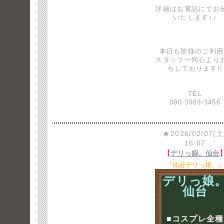
詳細はお電話にてお
いたします♪♪
本日も皆様のご利用
スタッフ一同心より
ちしております!!
TEL
090-3983-3456
★2026/02/07(土
16:07
【
デリっ娘。仙台
『仙台デリっ娘。
デリっ娘
仙台
■コスプレ全種