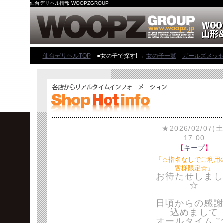
仙台デリヘル情報 WOOPZGROUP
仙台デリヘルTOP
●女の子で探す! →
女の子一覧
ガールズメッ
★2026/02/07(土
17:00
【
キープ
】
『☆指名なしでご利用
客様限定☆』
お待たせしまし
☆
日頃からの感謝
込めまして
オールタイムご