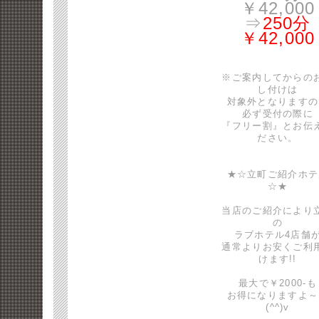
￥42,000
⇒
250分
￥42,000
※ご案内してからの
し付けは
対象外となりますの
必ず受付の際に
『フリー割』とお伝
ださい。
★☆立町ご紹介ホテ
☆★
当店のご紹介により
の
ラブホテル4店舗
通常よりお安くご利
けます!!
最大で￥2000-も
お得になりますよ～
(^^)v