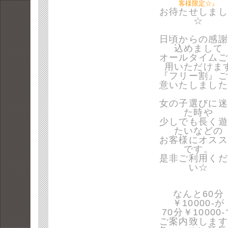
客様限定☆』
お待たせしまし
☆
日頃からの感謝
込めまして
オールタイムご
用いただけま
『フリー割』ご
意いたしました
女の子選びに迷
た時や
少しでも長く遊
たいなどの
お客様にオスス
です。
是非ご利用くだ
い☆
なんと60分
￥10000-が
70分￥10000
ご案内致します