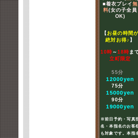
■着衣プレイ
無
料
(女の子全員
OK)
【
お昼の時間
絶対お得♪
】
10時
～
18時
ま
立町限定
55分
12000yen
75分
15000yen
90分
19000yen
※前日予約・写真
名・本指名のお客
も対象です。本指