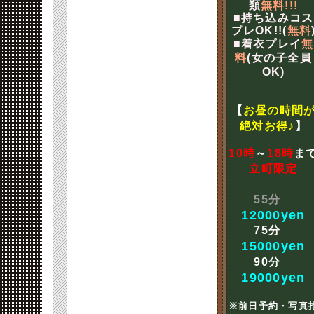
類
無料!!!
■持ち込みコス
プレOK!!(
無料
■着衣プレイ
無
料
(女の子全員
OK)
【
お昼の時間
絶対お得♪
】
10時
～
18時
ま
立町限定
55分
12000yen
75分
15000yen
90分
19000yen
※前日予約・写真