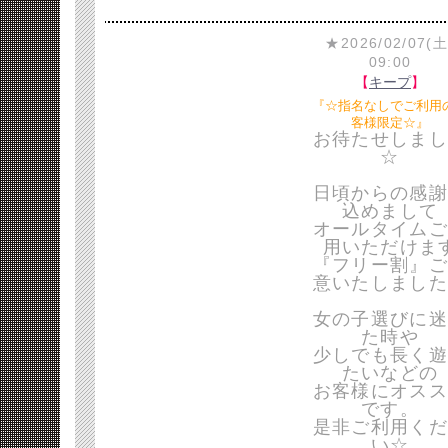
★2026/02/07(土
09:00
【
キープ
】
『☆指名なしでご利用
客様限定☆』
お待たせしまし
☆
日頃からの感謝
込めまして
オールタイムご
用いただけま
『フリー割』ご
意いたしました
女の子選びに迷
た時や
少しでも長く遊
たいなどの
お客様にオスス
です。
是非ご利用くだ
い☆