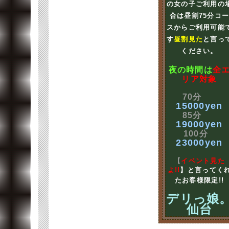
の女の子ご利用の
合は昼割75分コ
スからご利用可能
す
昼割見た
と言っ
ください。
夜の時間は
全
リア対象
70分
15000yen
85分
19000yen
100分
23000yen
【
イベント見た
よ!!
】と言ってく
たお客様限定!!
デリっ娘
仙台