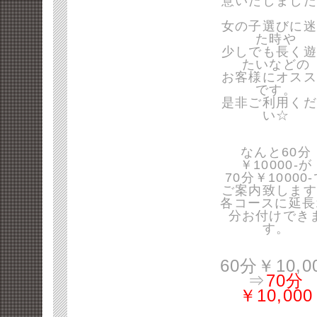
意いたしました
女の子選びに迷
た時や
少しでも長く遊
たいなどの
お客様にオスス
です。
是非ご利用くだ
い☆
なんと60分
￥10000-が
70分￥10000
ご案内致します
各コースに延長
分お付けでき
す。
60分￥10,0
⇒
70分
￥10,000