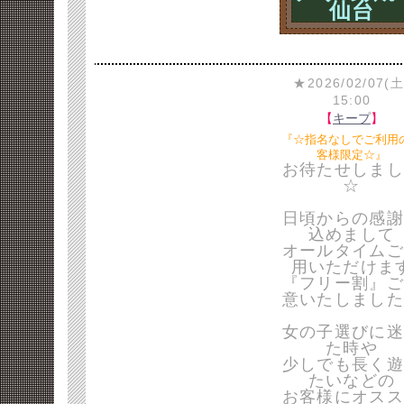
仙台
★2026/02/07(土
15:00
【
キープ
】
『☆指名なしでご利用
客様限定☆』
お待たせしまし
☆
日頃からの感謝
込めまして
オールタイムご
用いただけま
『フリー割』ご
意いたしました
女の子選びに迷
た時や
少しでも長く遊
たいなどの
お客様にオスス