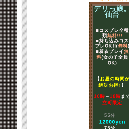
デリっ娘
仙台
■コスプレ全種
類
無料!!!
■持ち込みコス
プレOK!!(
無料
■着衣プレイ
無
料
(女の子全員
OK)
【
お昼の時間
絶対お得♪
】
10時
～
18時
ま
立町限定
55分
12000yen
75分