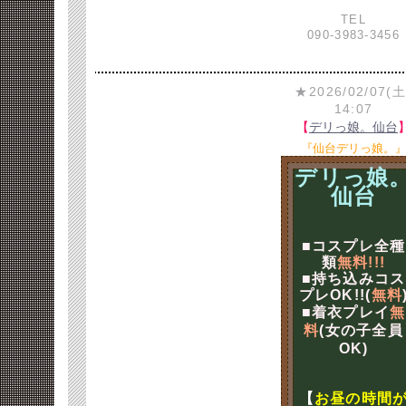
TEL
090-3983-3456
★2026/02/07(土
14:07
【
デリっ娘。仙台
『仙台デリっ娘。
デリっ娘
仙台
■コスプレ全種
類
無料!!!
■持ち込みコス
プレOK!!(
無料
■着衣プレイ
無
料
(女の子全員
OK)
【
お昼の時間