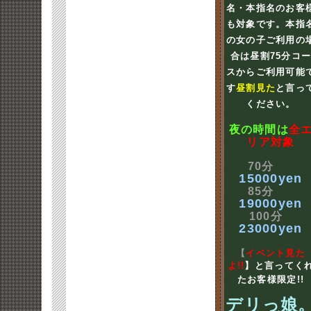
名・本指名のお客
も対象です。本指
の女の子ご利用の
合は昼割75分コ
スからご利用可能
す
昼割見た
と言っ
ください。
夜の時間は
全
リア対象
70分
15000yen
85分
19000yen
100分
23000yen
【
イベント見た
よ!!
】と言ってく
たお客様限定!!
デリっ娘