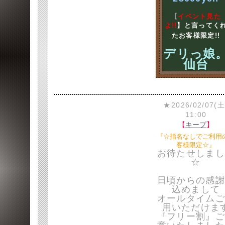
【
イベント見た
よ!!
】と言ってく
たお客様限定!!
デリっ娘
仙台
★2026/02/07(土
11:00
【
キープ
】
『☆指名なしでご利用
客様限定☆』
お待たせしまし
☆
日頃からの感謝
込めまして
オールタイムご
用いただけま
『フリー割』ご