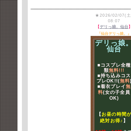
★2026/02/07(土
08:07
【
デリっ娘。仙台
『仙台デリっ娘。
デリっ娘
仙台
■コスプレ全種
類
無料!!!
■持ち込みコス
プレOK!!(
無料
■着衣プレイ
無
料
(女の子全員
OK)
【
お昼の時間
絶対お得♪
】