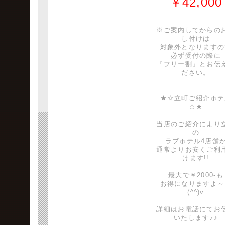
￥42,000
※ご案内してからの
し付けは
対象外となりますの
必ず受付の際に
『フリー割』とお伝
ださい。
★☆立町ご紹介ホテ
☆★
当店のご紹介により
の
ラブホテル4店舗
通常よりお安くご利
けます!!
最大で￥2000-も
お得になりますよ～
(^^)v
詳細はお電話にてお
いたします♪♪