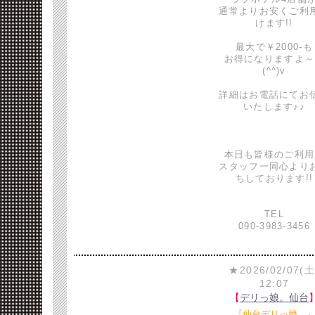
通常よりお安くご利
けます!!
最大で￥2000-も
お得になりますよ～
(^^)v
詳細はお電話にてお
いたします♪♪
本日も皆様のご利用
スタッフ一同心より
ちしております!!
TEL
090-3983-3456
★2026/02/07(土
12:07
【
デリっ娘。仙台
『仙台デリっ娘。