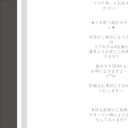
『フリー割』とお伝
ださい。
★☆立町ご紹介ホテ
☆★
当店のご紹介により
の
ラブホテル4店舗
通常よりお安くご利
けます!!
最大で￥2000-も
お得になりますよ～
(^^)v
詳細はお電話にてお
いたします♪♪
本日も皆様のご利用
スタッフ一同心より
ちしております!!