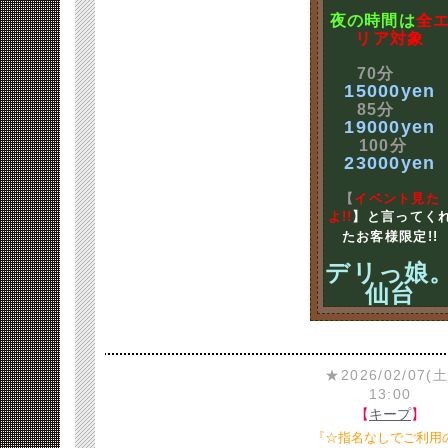
夜の時間は
全
リア対象
70分
15000yen
85分
19000yen
100分
23000yen
【
イベント見た
よ!!
】と言ってく
たお客様限定!!
デリっ娘
仙台
★2026/02/07(土
13:00
【
キープ
】
『☆指名なしでご利用