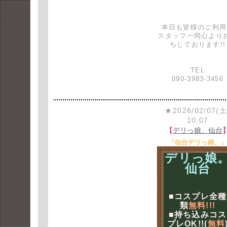
本日も皆様のご利用
スタッフ一同心より
ちしております!!
TEL
090-3983-3456
★2026/02/07(土
10:07
【
デリっ娘。仙台
『仙台デリっ娘。
デリっ娘
仙台
■コスプレ全種
類
無料!!!
■持ち込みコス
プレOK!!(
無料