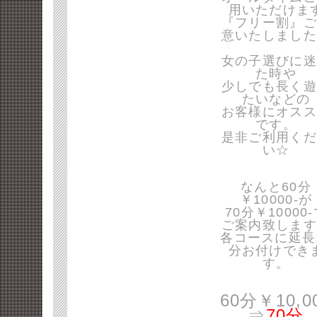
用いただけま
『フリー割』ご
意いたしました
女の子選びに迷
た時や
少しでも長く遊
たいなどの
お客様にオスス
です。
是非ご利用くだ
い☆
なんと60分
￥10000-が
70分￥10000
ご案内致します
各コースに延長
分お付けでき
す。
60分￥10,0
⇒
70分