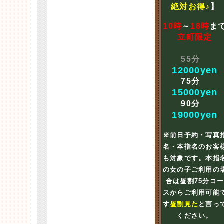
絶対お得♪
】
10時
～
18時
ま
立町限定
55分
12000yen
75分
15000yen
90分
19000yen
※前日予約・写真
名・本指名のお客
も対象です。本指
の女の子ご利用の
合は昼割75分コ
スからご利用可能
す
昼割見た
と言っ
ください。