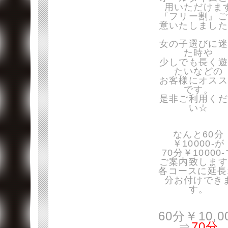
用いただけま
『フリー割』ご
意いたしました
女の子選びに迷
た時や
少しでも長く遊
たいなどの
お客様にオスス
です。
是非ご利用くだ
い☆
なんと60分
￥10000-が
70分￥10000
ご案内致します
各コースに延長
分お付けでき
す。
60分￥10,0
⇒
70分