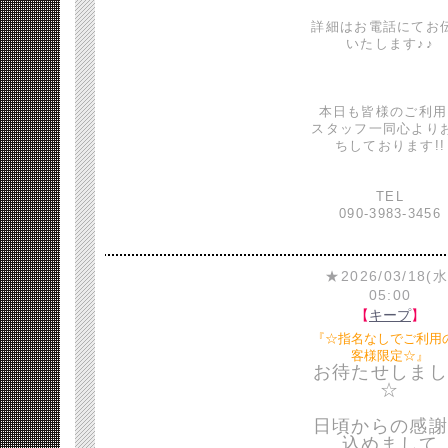
詳細はお電話にてお
いたします♪♪
本日も皆様のご利用
スタッフ一同心より
ちしております!!
TEL
090-3983-3456
★2026/03/18(水
05:00
【
キープ
】
『☆指名なしでご利用
客様限定☆』
お待たせしまし
☆
日頃からの感謝
込めまして