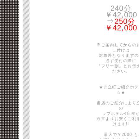
240分
￥42,000
⇒
250分
￥42,000
※ご案内してからの
し付けは
対象外となりますの
必ず受付の際に
『フリー割』とお伝
ださい。
★☆立町ご紹介ホテ
☆★
当店のご紹介により
の
ラブホテル4店舗
通常よりお安くご利
けます!!
最大で￥2000-も