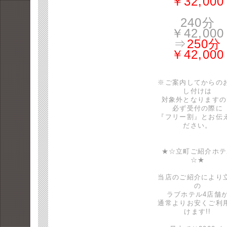
￥32,000
240分
￥42,000
⇒
250分
￥42,000
※ご案内してからの
し付けは
対象外となりますの
必ず受付の際に
『フリー割』とお伝
ださい。
★☆立町ご紹介ホテ
☆★
当店のご紹介により
の
ラブホテル4店舗
通常よりお安くご利
けます!!