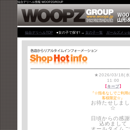
仙台デリヘル情報 WOOPZGROUP
仙台デリヘルTOP
●女の子で探す! →
女の子一覧
ガールズメッ
★2026/03/18(水
11:00
【
キープ
】
『☆指名なしでご利用
客様限定☆』
お待たせしまし
☆
日頃からの感謝
込めまして
オールタイムご