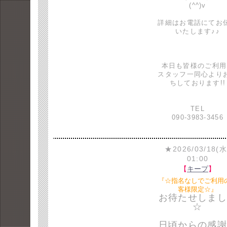
(^^)v
詳細はお電話にてお
いたします♪♪
本日も皆様のご利用
スタッフ一同心より
ちしております!!
TEL
090-3983-3456
★2026/03/18(水
01:00
【
キープ
】
『☆指名なしでご利用
客様限定☆』
お待たせしまし
☆
日頃からの感謝