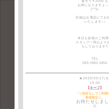
最大で￥2000-も
お得になりますよ～
(^^)v
詳細はお電話にてお
いたします♪♪
本日も皆様のご利用
スタッフ一同心より
ちしております!!
TEL
090-3983-3456
★2026/03/17(火
19:00
【
キープ
】
『☆指名なしでご利用
客様限定☆』
お待たせしまし
☆