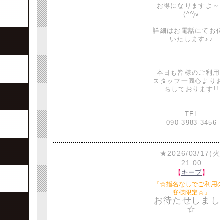
お得になりますよ～
(^^)v
詳細はお電話にてお
いたします♪♪
本日も皆様のご利用
スタッフ一同心より
ちしております!!
TEL
090-3983-3456
★2026/03/17(火
21:00
【
キープ
】
『☆指名なしでご利用
客様限定☆』
お待たせしまし
☆