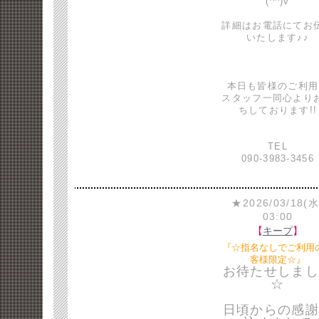
(^^)v
詳細はお電話にてお
いたします♪♪
本日も皆様のご利用
スタッフ一同心より
ちしております!!
TEL
090-3983-3456
★2026/03/18(水
03:00
【
キープ
】
『☆指名なしでご利用
客様限定☆』
お待たせしまし
☆
日頃からの感謝