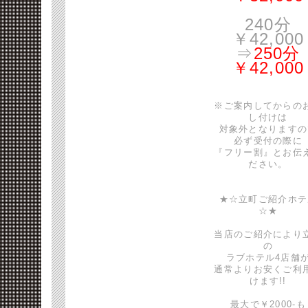
240分
￥42,000
⇒
250分
￥42,000
※ご案内してからの
し付けは
対象外となりますの
必ず受付の際に
『フリー割』とお伝
ださい。
★☆立町ご紹介ホテ
☆★
当店のご紹介により
の
ラブホテル4店舗
通常よりお安くご利
けます!!
最大で￥2000-も