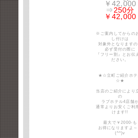
￥42,000
⇒
250分
￥42,000
※ご案内してからの
し付けは
対象外となりますの
必ず受付の際に
『フリー割』とお伝
ださい。
★☆立町ご紹介ホテ
☆★
当店のご紹介により
の
ラブホテル4店舗
通常よりお安くご利
けます!!
最大で￥2000-も
お得になりますよ～
(^^)v