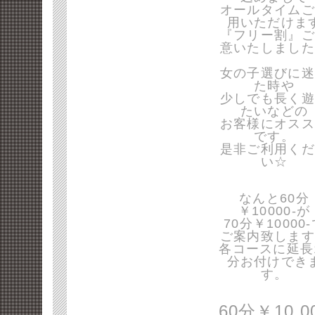
オールタイムご
用いただけま
『フリー割』ご
意いたしました
女の子選びに迷
た時や
少しでも長く遊
たいなどの
お客様にオスス
です。
是非ご利用くだ
い☆
なんと60分
￥10000-が
70分￥10000
ご案内致します
各コースに延長
分お付けでき
す。
60分￥10,0