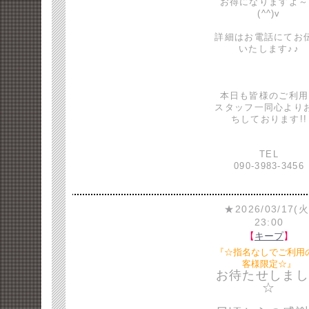
お得になりますよ～
(^^)v
詳細はお電話にてお
いたします♪♪
本日も皆様のご利用
スタッフ一同心より
ちしております!!
TEL
090-3983-3456
★2026/03/17(火
23:00
【
キープ
】
『☆指名なしでご利用
客様限定☆』
お待たせしまし
☆