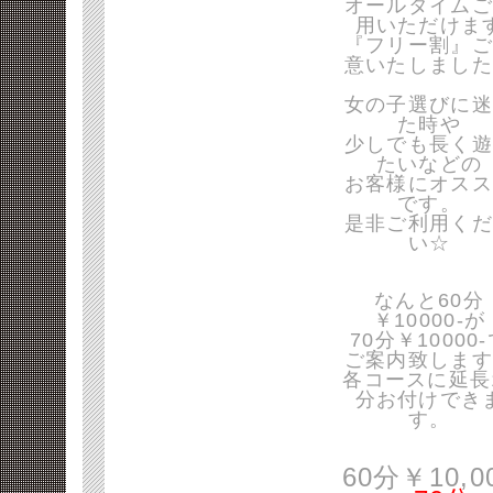
オールタイムご
用いただけま
『フリー割』ご
意いたしました
女の子選びに迷
た時や
少しでも長く遊
たいなどの
お客様にオスス
です。
是非ご利用くだ
い☆
なんと60分
￥10000-が
70分￥10000
ご案内致します
各コースに延長
分お付けでき
す。
60分￥10,0