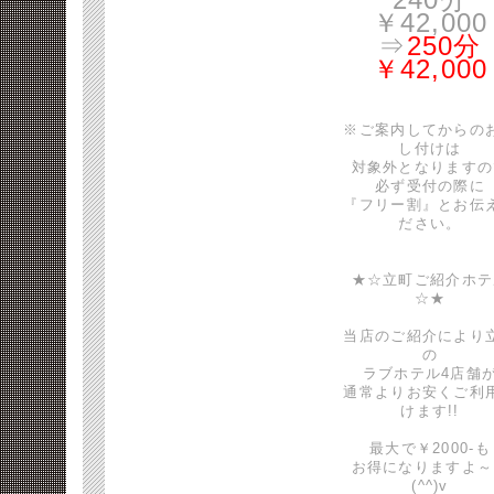
￥42,000
⇒
250分
￥42,000
※ご案内してからの
し付けは
対象外となりますの
必ず受付の際に
『フリー割』とお伝
ださい。
★☆立町ご紹介ホテ
☆★
当店のご紹介により
の
ラブホテル4店舗
通常よりお安くご利
けます!!
最大で￥2000-も
お得になりますよ～
(^^)v