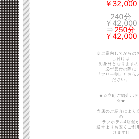
￥32,000
240分
￥42,000
⇒
250分
￥42,000
※ご案内してからの
し付けは
対象外となりますの
必ず受付の際に
『フリー割』とお伝
ださい。
★☆立町ご紹介ホテ
☆★
当店のご紹介により
の
ラブホテル4店舗
通常よりお安くご利
けます!!