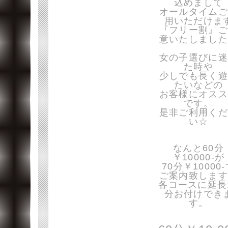
込めまして
オールタイムご
用いただけま
『フリー割』ご
意いたしました
女の子選びに迷
た時や
少しでも長く遊
たいなどの
お客様にオスス
です。
是非ご利用くだ
い☆
なんと60分
￥10000-が
70分￥10000
ご案内致します
各コースに延長
分お付けでき
す。