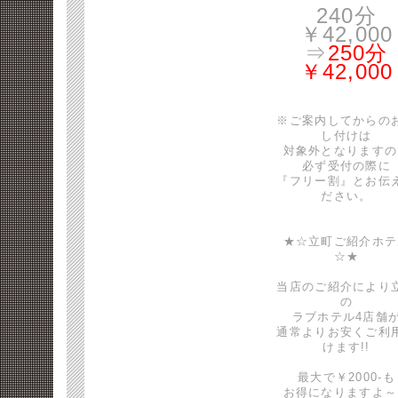
240分
￥42,000
⇒
250分
￥42,000
※ご案内してからの
し付けは
対象外となりますの
必ず受付の際に
『フリー割』とお伝
ださい。
★☆立町ご紹介ホテ
☆★
当店のご紹介により
の
ラブホテル4店舗
通常よりお安くご利
けます!!
最大で￥2000-も
お得になりますよ～