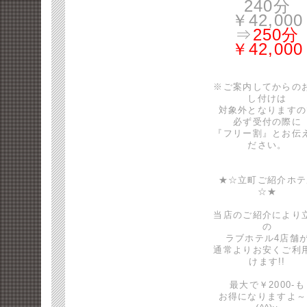
240分
￥42,000
⇒
250分
￥42,000
※ご案内してからの
し付けは
対象外となりますの
必ず受付の際に
『フリー割』とお伝
ださい。
★☆立町ご紹介ホテ
☆★
当店のご紹介により
の
ラブホテル4店舗
通常よりお安くご利
けます!!
最大で￥2000-も
お得になりますよ～