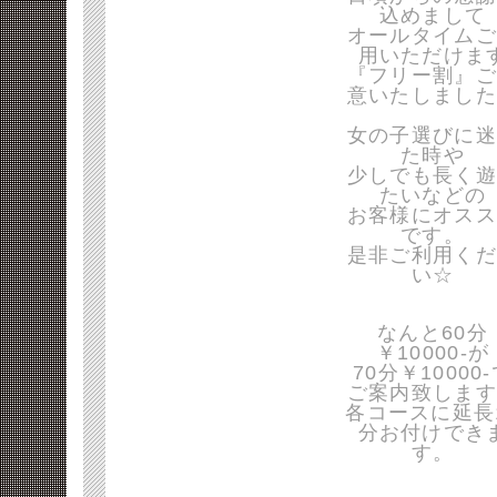
込めまして
オールタイムご
用いただけま
『フリー割』ご
意いたしました
女の子選びに迷
た時や
少しでも長く遊
たいなどの
お客様にオスス
です。
是非ご利用くだ
い☆
なんと60分
￥10000-が
70分￥10000
ご案内致します
各コースに延長
分お付けでき
す。