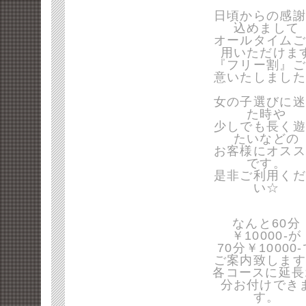
日頃からの感謝
込めまして
オールタイムご
用いただけま
『フリー割』ご
意いたしました
女の子選びに迷
た時や
少しでも長く遊
たいなどの
お客様にオスス
です。
是非ご利用くだ
い☆
なんと60分
￥10000-が
70分￥10000
ご案内致します
各コースに延長
分お付けでき
す。