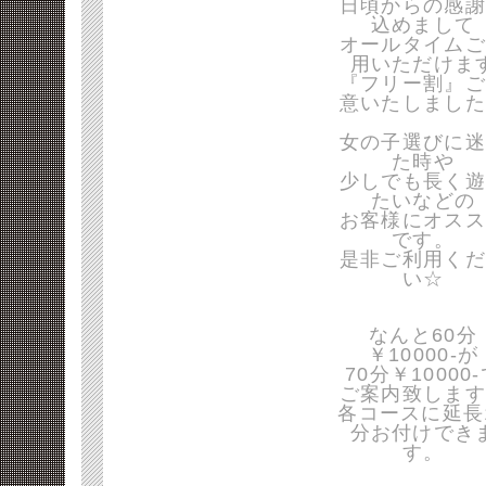
日頃からの感謝
込めまして
オールタイムご
用いただけま
『フリー割』ご
意いたしました
女の子選びに迷
た時や
少しでも長く遊
たいなどの
お客様にオスス
です。
是非ご利用くだ
い☆
なんと60分
￥10000-が
70分￥10000
ご案内致します
各コースに延長
分お付けでき
す。