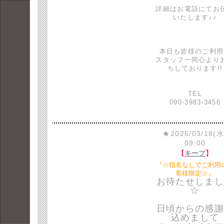
詳細はお電話にてお
いたします♪♪
本日も皆様のご利用
スタッフ一同心より
ちしております!!
TEL
090-3983-3456
★2026/03/18(水
09:00
【
キープ
】
『☆指名なしでご利用
客様限定☆』
お待たせしまし
☆
日頃からの感謝
込めまして