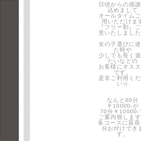
日頃からの感謝
込めまして
オールタイムご
用いただけま
『フリー割』ご
意いたしました
女の子選びに迷
た時や
少しでも長く遊
たいなどの
お客様にオスス
です。
是非ご利用くだ
い☆
なんと60分
￥10000-が
70分￥10000
ご案内致します
各コースに延長
分お付けでき
す。