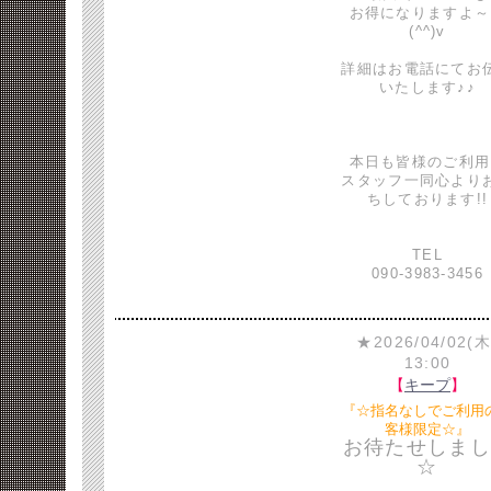
お得になりますよ～
(^^)v
詳細はお電話にてお
いたします♪♪
本日も皆様のご利用
スタッフ一同心より
ちしております!!
TEL
090-3983-3456
★2026/04/02(木
13:00
【
キープ
】
『☆指名なしでご利用
客様限定☆』
お待たせしまし
☆