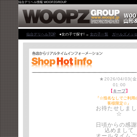
仙台デリヘル情報 WOOPZGROUP
仙台デリヘルTOP
●女の子で探す! →
女の子一覧
ガールズメッ
★2026/04/03(金
01:00
【
キープ
】
『☆指名なしでご利用
客様限定☆』
お待たせしまし
☆
日頃からの感謝
込めまして
オールタイムご