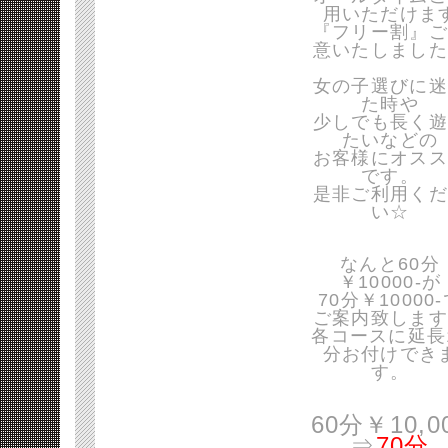
用いただけま
『フリー割』ご
意いたしました
女の子選びに迷
た時や
少しでも長く遊
たいなどの
お客様にオスス
です。
是非ご利用くだ
い☆
なんと60分
￥10000-が
70分￥10000
ご案内致します
各コースに延長
分お付けでき
す。
60分￥10,0
⇒
70分