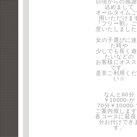
日頃からの感謝
込めまして
オールタイムご
用いただけま
『フリー割』ご
意いたしました
女の子選びに迷
た時や
少しでも長く遊
たいなどの
お客様にオスス
です。
是非ご利用くだ
い☆
なんと60分
￥10000-が
70分￥10000
ご案内致します
各コースに延長
分お付けでき
す。