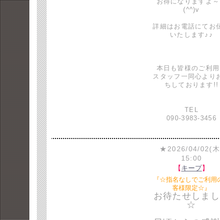
お得になりますよ～
(^^)v
詳細はお電話にてお
いたします♪♪
本日も皆様のご利用
スタッフ一同心より
ちしております!!
TEL
090-3983-3456
★2026/04/02(木
15:00
【
キープ
】
『☆指名なしでご利用
客様限定☆』
お待たせしまし
☆