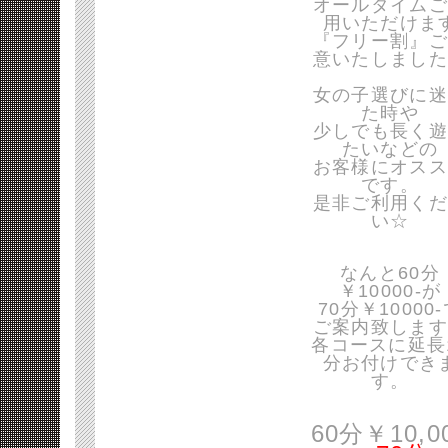
オールタイムご
用いただけま
『フリー割』ご
意いたしました
女の子選びに迷
た時や
少しでも長く遊
たいなどの
お客様にオスス
です。
是非ご利用くだ
い☆
なんと60分
￥10000-が
70分￥10000
ご案内致します
各コースに延長
分お付けでき
す。
60分￥10,0