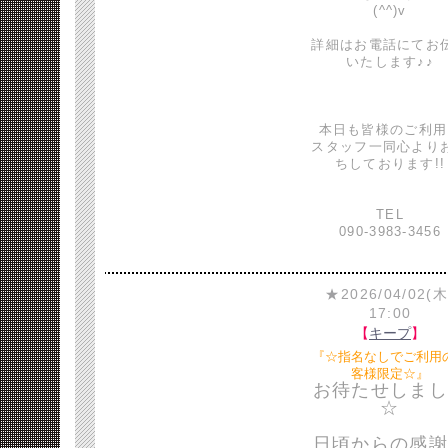
(^^)v
詳細はお電話にてお
いたします♪♪
本日も皆様のご利用
スタッフ一同心より
ちしております!!
TEL
090-3983-3456
★2026/04/02(木
17:00
【
キープ
】
『☆指名なしでご利用
客様限定☆』
お待たせしまし
☆
日頃からの感謝