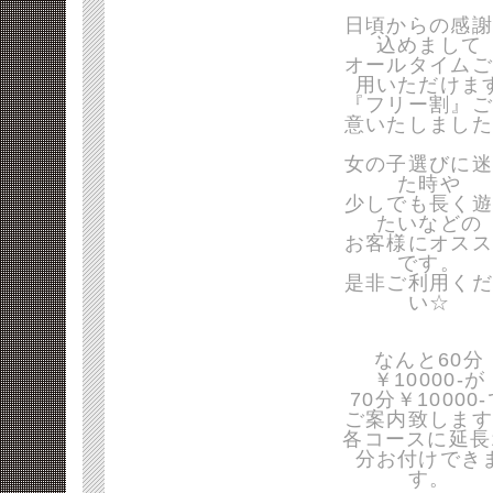
日頃からの感謝
込めまして
オールタイムご
用いただけま
『フリー割』ご
意いたしました
女の子選びに迷
た時や
少しでも長く遊
たいなどの
お客様にオスス
です。
是非ご利用くだ
い☆
なんと60分
￥10000-が
70分￥10000
ご案内致します
各コースに延長
分お付けでき
す。