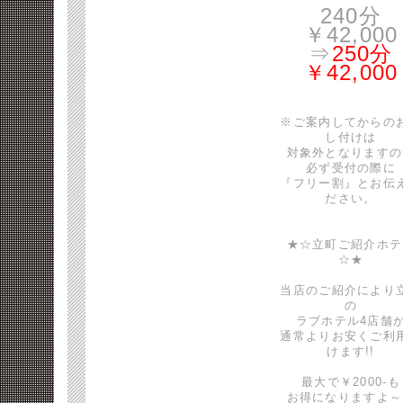
240分
￥42,000
⇒
250分
￥42,000
※ご案内してからの
し付けは
対象外となりますの
必ず受付の際に
『フリー割』とお伝
ださい。
★☆立町ご紹介ホテ
☆★
当店のご紹介により
の
ラブホテル4店舗
通常よりお安くご利
けます!!
最大で￥2000-も
お得になりますよ～