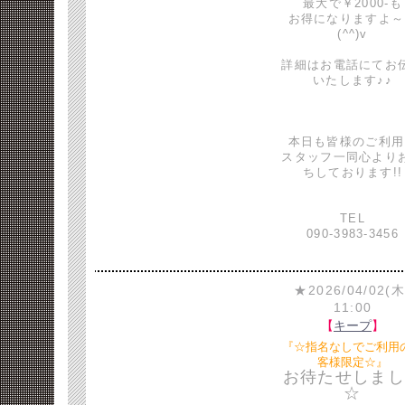
最大で￥2000-も
お得になりますよ～
(^^)v
詳細はお電話にてお
いたします♪♪
本日も皆様のご利用
スタッフ一同心より
ちしております!!
TEL
090-3983-3456
★2026/04/02(木
11:00
【
キープ
】
『☆指名なしでご利用
客様限定☆』
お待たせしまし
☆