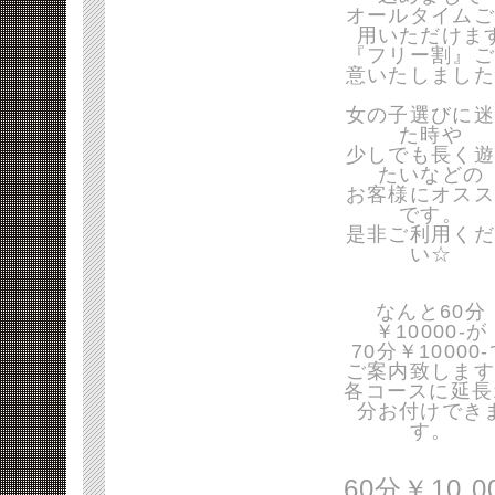
オールタイムご
用いただけま
『フリー割』ご
意いたしました
女の子選びに迷
た時や
少しでも長く遊
たいなどの
お客様にオスス
です。
是非ご利用くだ
い☆
なんと60分
￥10000-が
70分￥10000
ご案内致します
各コースに延長
分お付けでき
す。
60分￥10,0