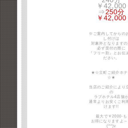
￥42,000
⇒
250分
￥42,000
※ご案内してからの
し付けは
対象外となりますの
必ず受付の際に
『フリー割』とお伝
ださい。
★☆立町ご紹介ホテ
☆★
当店のご紹介により
の
ラブホテル4店舗
通常よりお安くご利
けます!!
最大で￥2000-も
お得になりますよ～
(^^)v