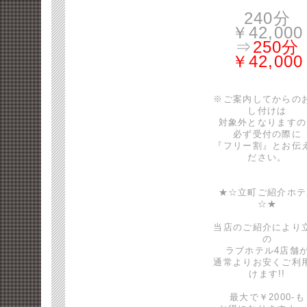
240分
￥42,000
⇒
250分
￥42,000
※ご案内してからの
し付けは
対象外となりますの
必ず受付の際に
『フリー割』とお伝
ださい。
★☆立町ご紹介ホテ
☆★
当店のご紹介により
の
ラブホテル4店舗
通常よりお安くご利
けます!!
最大で￥2000-も