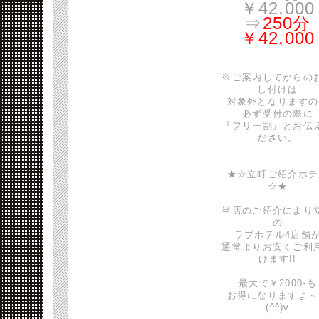
￥42,000
⇒
250分
￥42,000
※ご案内してからの
し付けは
対象外となりますの
必ず受付の際に
『フリー割』とお伝
ださい。
★☆立町ご紹介ホテ
☆★
当店のご紹介により
の
ラブホテル4店舗
通常よりお安くご利
けます!!
最大で￥2000-も
お得になりますよ～
(^^)v