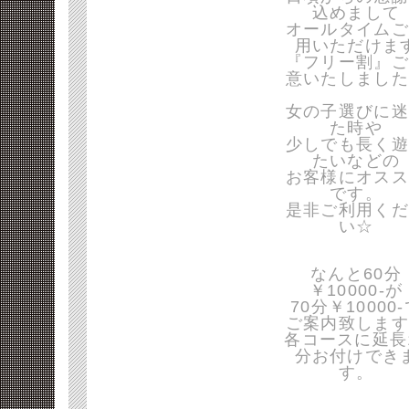
込めまして
オールタイムご
用いただけま
『フリー割』ご
意いたしました
女の子選びに迷
た時や
少しでも長く遊
たいなどの
お客様にオスス
です。
是非ご利用くだ
い☆
なんと60分
￥10000-が
70分￥10000
ご案内致します
各コースに延長
分お付けでき
す。