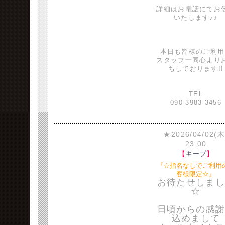
詳細はお電話にてお
いたします♪♪
本日も皆様のご利用
スタッフ一同心より
ちしております!!
TEL
090-3983-3456
★2026/04/02(木
23:00
【
キープ
】
『☆指名なしでご利用
客様限定☆』
お待たせしまし
☆
日頃からの感謝
込めまして