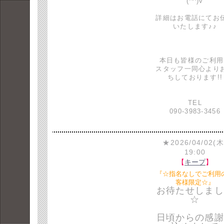
(^^)v
詳細はお電話にてお
いたします♪♪
本日も皆様のご利用
スタッフ一同心より
ちしております!!
TEL
090-3983-3456
★2026/04/02(木
19:00
【
キープ
】
『☆指名なしでご利用
客様限定☆』
お待たせしまし
☆
日頃からの感謝