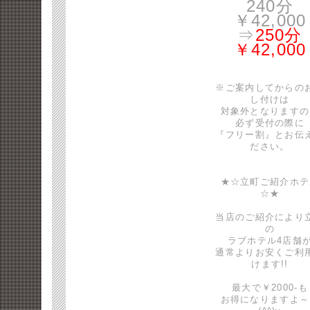
240分
￥42,000
⇒
250分
￥42,000
※ご案内してからの
し付けは
対象外となりますの
必ず受付の際に
『フリー割』とお伝
ださい。
★☆立町ご紹介ホテ
☆★
当店のご紹介により
の
ラブホテル4店舗
通常よりお安くご利
けます!!
最大で￥2000-も
お得になりますよ～