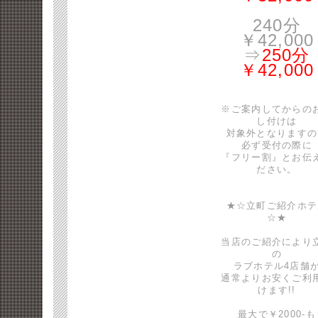
240分
￥42,000
⇒
250分
￥42,000
※ご案内してからの
し付けは
対象外となりますの
必ず受付の際に
『フリー割』とお伝
ださい。
★☆立町ご紹介ホテ
☆★
当店のご紹介により
の
ラブホテル4店舗
通常よりお安くご利
けます!!
最大で￥2000-も