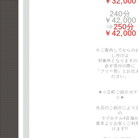
￥32,000
240分
￥42,000
⇒
250分
￥42,000
※ご案内してからの
し付けは
対象外となりますの
必ず受付の際に
『フリー割』とお伝
ださい。
★☆立町ご紹介ホテ
☆★
当店のご紹介により
の
ラブホテル4店舗
通常よりお安くご利
けます!!