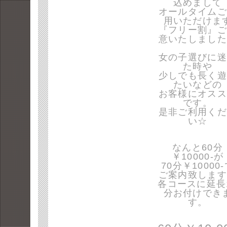
込めまして
オールタイムご
用いただけま
『フリー割』ご
意いたしました
女の子選びに迷
た時や
少しでも長く遊
たいなどの
お客様にオスス
です。
是非ご利用くだ
い☆
なんと60分
￥10000-が
70分￥10000
ご案内致します
各コースに延長
分お付けでき
す。