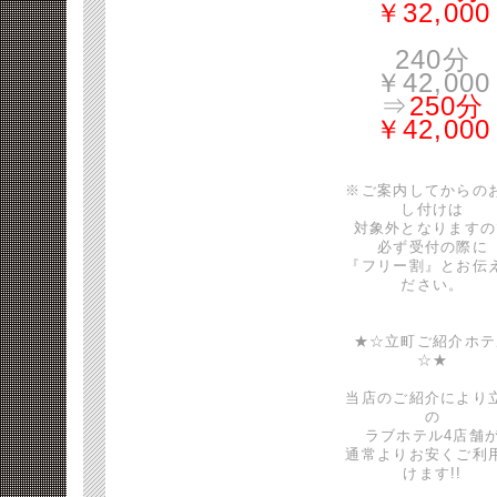
￥32,000
240分
￥42,000
⇒
250分
￥42,000
※ご案内してからの
し付けは
対象外となりますの
必ず受付の際に
『フリー割』とお伝
ださい。
★☆立町ご紹介ホテ
☆★
当店のご紹介により
の
ラブホテル4店舗
通常よりお安くご利
けます!!