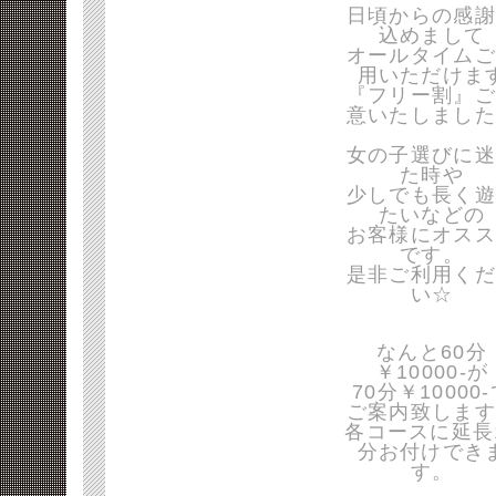
日頃からの感謝
込めまして
オールタイムご
用いただけま
『フリー割』ご
意いたしました
女の子選びに迷
た時や
少しでも長く遊
たいなどの
お客様にオスス
です。
是非ご利用くだ
い☆
なんと60分
￥10000-が
70分￥10000
ご案内致します
各コースに延長
分お付けでき
す。