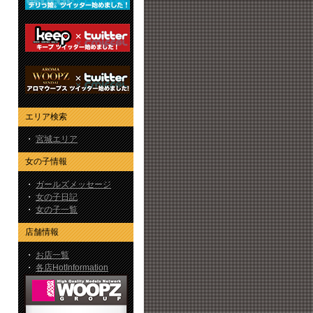
エリア検索
・
宮城エリア
女の子情報
・
ガールズメッセージ
・
女の子日記
・
女の子一覧
店舗情報
・
お店一覧
・
各店HotInformation