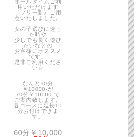
オールタイムご利
用いただけます
『フリー割』ご用
意いたしました。
女の子選びに迷っ
た時や
少しでも長く遊び
たいなどの
お客様にオススメ
です。
是非ご利用くださ
い☆
なんと60分
￥10000-が
70分￥10000-で
ご案内致します。
各コースに延長10
分お付けできま
す。
60分￥10,000