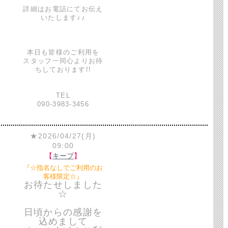
詳細はお電話にてお伝え
いたします♪♪
本日も皆様のご利用を
スタッフ一同心よりお待
ちしております!!
TEL
090-3983-3456
★2026/04/27(月)
09:00
【
キープ
】
『☆指名なしでご利用のお
客様限定☆』
お待たせしました
☆
日頃からの感謝を
込めまして