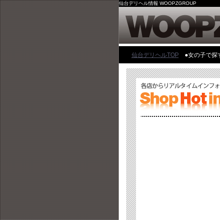
仙台デリヘル情報 WOOPZGROUP
仙台デリヘルTOP
●女の子で探す