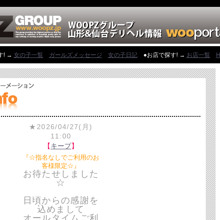
! →
女の子一覧
ガールズメッセージ
女の子日記
●お店で探す! →
お店一覧
H
★2026/04/27(月)
11:00
【
キープ
】
『☆指名なしでご利用のお
客様限定☆』
お待たせしました
☆
日頃からの感謝を
込めまして
オールタイムご利