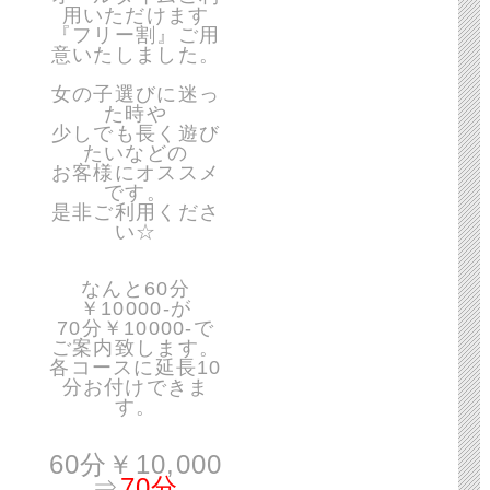
用いただけます
『フリー割』ご用
意いたしました。
女の子選びに迷っ
た時や
少しでも長く遊び
たいなどの
お客様にオススメ
です。
是非ご利用くださ
い☆
なんと60分
￥10000-が
70分￥10000-で
ご案内致します。
各コースに延長10
分お付けできま
す。
60分￥10,000
⇒
70分