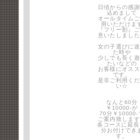
日頃からの感謝
込めまして
オールタイムご
用いただけま
『フリー割』ご
意いたしました
女の子選びに迷
た時や
少しでも長く遊
たいなどの
お客様にオスス
です。
是非ご利用くだ
い☆
なんと60分
￥10000-が
70分￥10000
ご案内致します
各コースに延長
分お付けでき
す。