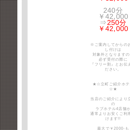
240分
￥42,000
⇒
250分
￥42,000
※ご案内してからの
し付けは
対象外となりますの
必ず受付の際に
『フリー割』とお伝
ださい。
★☆立町ご紹介ホテ
☆★
当店のご紹介により
の
ラブホテル4店舗
通常よりお安くご利
けます!!
最大で￥2000-も