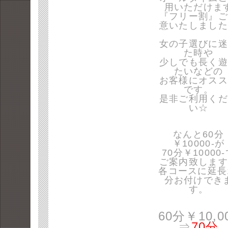
用いただけま
『フリー割』ご
意いたしました
女の子選びに迷
た時や
少しでも長く遊
たいなどの
お客様にオスス
です。
是非ご利用くだ
い☆
なんと60分
￥10000-が
70分￥10000
ご案内致します
各コースに延長
分お付けでき
す。
60分￥10,0
⇒
70分