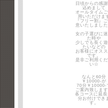
日頃からの感謝
込めまして
オールタイムご
用いただけま
『フリー割』ご
意いたしました
女の子選びに迷
た時や
少しでも長く遊
たいなどの
お客様にオスス
です。
是非ご利用くだ
い☆
なんと60分
￥10000-が
70分￥10000
ご案内致します
各コースに延長
分お付けでき
す。