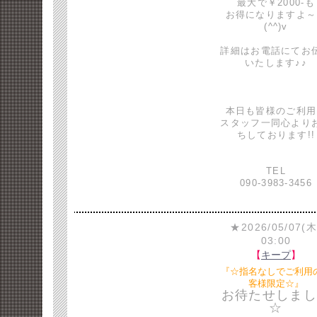
最大で￥2000-も
お得になりますよ～
(^^)v
詳細はお電話にてお
いたします♪♪
本日も皆様のご利用
スタッフ一同心より
ちしております!!
TEL
090-3983-3456
★2026/05/07(木
03:00
【
キープ
】
『☆指名なしでご利用
客様限定☆』
お待たせしまし
☆