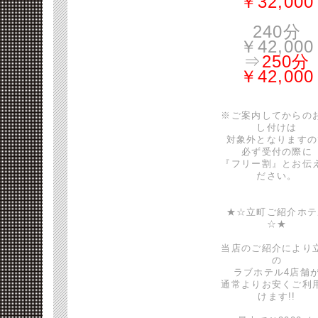
￥32,000
240分
￥42,000
⇒
250分
￥42,000
※ご案内してからの
し付けは
対象外となりますの
必ず受付の際に
『フリー割』とお伝
ださい。
★☆立町ご紹介ホテ
☆★
当店のご紹介により
の
ラブホテル4店舗
通常よりお安くご利
けます!!