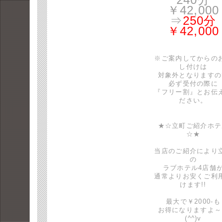
￥42,000
⇒
250分
￥42,000
※ご案内してからの
し付けは
対象外となりますの
必ず受付の際に
『フリー割』とお伝
ださい。
★☆立町ご紹介ホテ
☆★
当店のご紹介により
の
ラブホテル4店舗
通常よりお安くご利
けます!!
最大で￥2000-も
お得になりますよ～
(^^)v