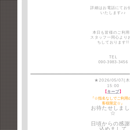
詳細はお電話にてお
いたします♪♪
本日も皆様のご利用
スタッフ一同心より
ちしております!!
TEL
090-3983-3456
★2026/05/07(木
15:00
【
キープ
】
『☆指名なしでご利用
客様限定☆』
お待たせしまし
☆
日頃からの感謝
込めまして