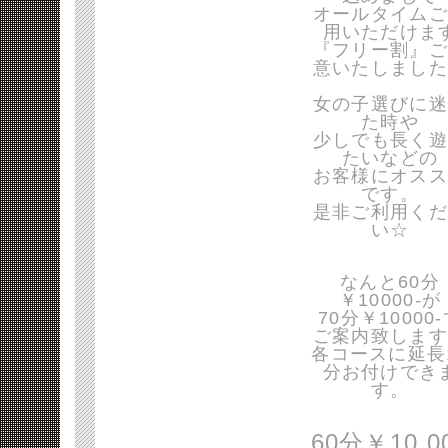
オールタイムご
用いただけま
『フリー割』ご
意いたしました
女の子選びに迷
た時や
少しでも長く遊
たいなどの
お客様にオスス
です。
是非ご利用くだ
い☆
なんと60分
￥10000-が
70分￥10000
ご案内致します
各コースに延長
分お付けでき
す。
60分￥10,0