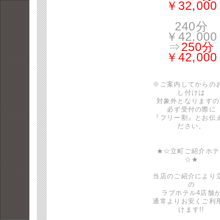
￥32,000
240分
￥42,000
⇒
250分
￥42,000
※ご案内してからの
し付けは
対象外となりますの
必ず受付の際に
『フリー割』とお伝
ださい。
★☆立町ご紹介ホテ
☆★
当店のご紹介により
の
ラブホテル4店舗
通常よりお安くご利
けます!!