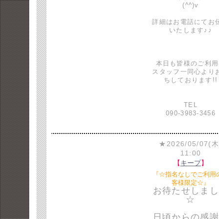
(^^)v
詳細はお電話にてお
いたします♪♪
本日も皆様のご利用
スタッフ一同心より
ちしております!!
TEL
090-3983-3456
★2026/05/07(木
11:00
【
キープ
】
『☆指名なしでご利用
客様限定☆』
お待たせしまし
☆
日頃からの感謝