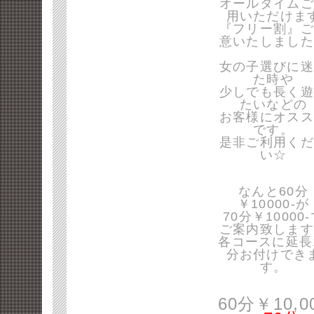
オールタイムご
用いただけま
『フリー割』ご
意いたしました
女の子選びに迷
た時や
少しでも長く遊
たいなどの
お客様にオスス
です。
是非ご利用くだ
い☆
なんと60分
￥10000-が
70分￥10000
ご案内致します
各コースに延長
分お付けでき
す。
60分￥10,0