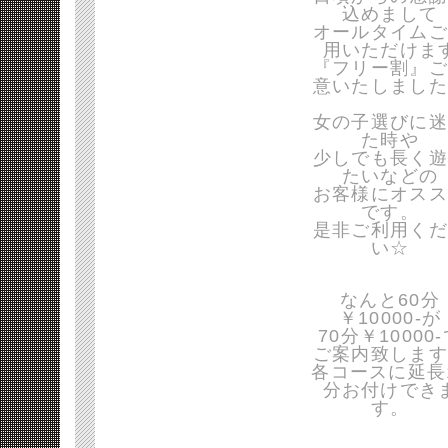
込めまして
オールタイムご
用いただけま
『フリー割』ご
意いたしました
女の子選びに迷
た時や
少しでも長く遊
たいなどの
お客様にオスス
です。
是非ご利用くだ
い☆
なんと60分
￥10000-が
70分￥10000
ご案内致します
各コースに延長
分お付けでき
す。