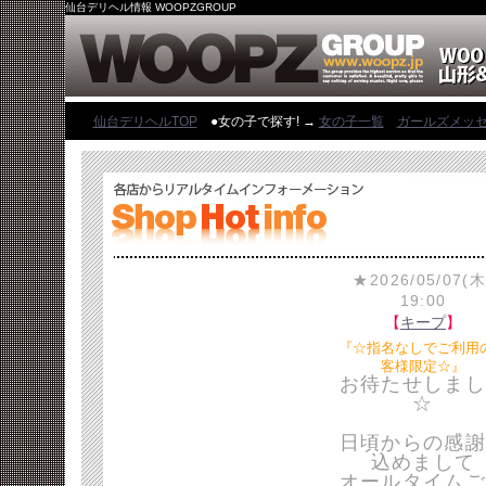
仙台デリヘル情報 WOOPZGROUP
仙台デリヘルTOP
●女の子で探す! →
女の子一覧
ガールズメッ
★2026/05/07(木
19:00
【
キープ
】
『☆指名なしでご利用
客様限定☆』
お待たせしまし
☆
日頃からの感謝
込めまして
オールタイムご