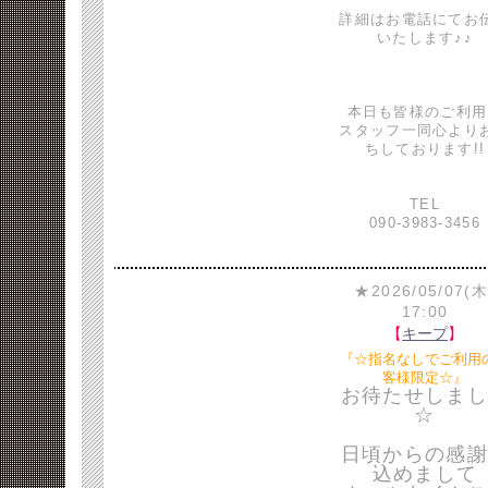
詳細はお電話にてお
いたします♪♪
本日も皆様のご利用
スタッフ一同心より
ちしております!!
TEL
090-3983-3456
★2026/05/07(木
17:00
【
キープ
】
『☆指名なしでご利用
客様限定☆』
お待たせしまし
☆
日頃からの感謝
込めまして