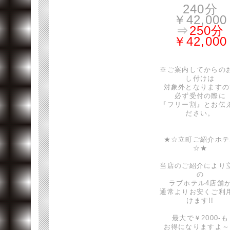
240分
￥42,000
⇒
250分
￥42,000
※ご案内してからの
し付けは
対象外となりますの
必ず受付の際に
『フリー割』とお伝
ださい。
★☆立町ご紹介ホテ
☆★
当店のご紹介により
の
ラブホテル4店舗
通常よりお安くご利
けます!!
最大で￥2000-も
お得になりますよ～