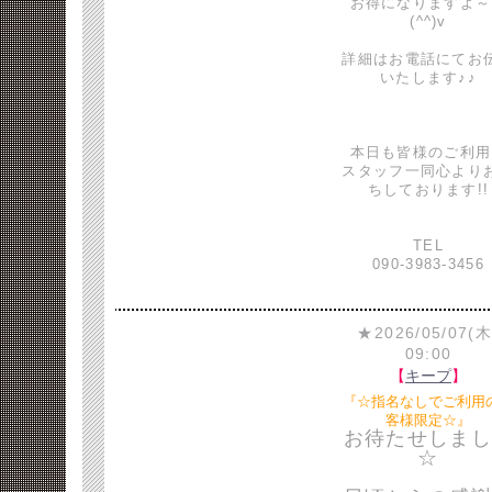
お得になりますよ～
(^^)v
詳細はお電話にてお
いたします♪♪
本日も皆様のご利用
スタッフ一同心より
ちしております!!
TEL
090-3983-3456
★2026/05/07(木
09:00
【
キープ
】
『☆指名なしでご利用
客様限定☆』
お待たせしまし
☆