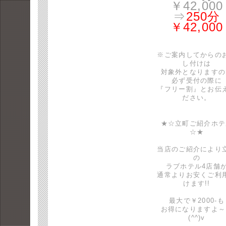
￥42,000
⇒
250分
￥42,000
※ご案内してからの
し付けは
対象外となりますの
必ず受付の際に
『フリー割』とお伝
ださい。
★☆立町ご紹介ホテ
☆★
当店のご紹介により
の
ラブホテル4店舗
通常よりお安くご利
けます!!
最大で￥2000-も
お得になりますよ～
(^^)v