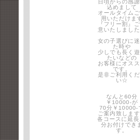
日頃からの感謝
込めまして
オールタイムご
用いただけま
『フリー割』ご
意いたしました
女の子選びに迷
た時や
少しでも長く遊
たいなどの
お客様にオスス
です。
是非ご利用くだ
い☆
なんと60分
￥10000-が
70分￥10000
ご案内致します
各コースに延長
分お付けでき
す。