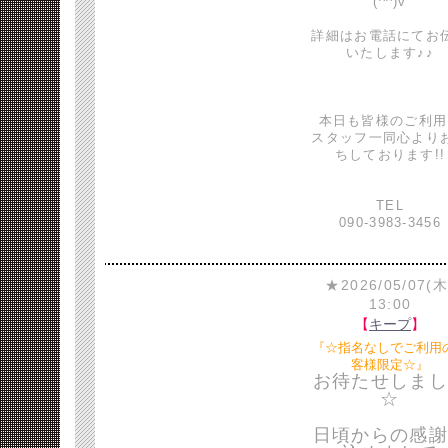
(^^)v
詳細はお電話にてお
いたします♪♪
本日も皆様のご利用
スタッフ一同心より
ちしております!!
TEL
090-3983-3456
★2026/05/07(木
13:00
【
キープ
】
『☆指名なしでご利用
客様限定☆』
お待たせしまし
☆
日頃からの感謝