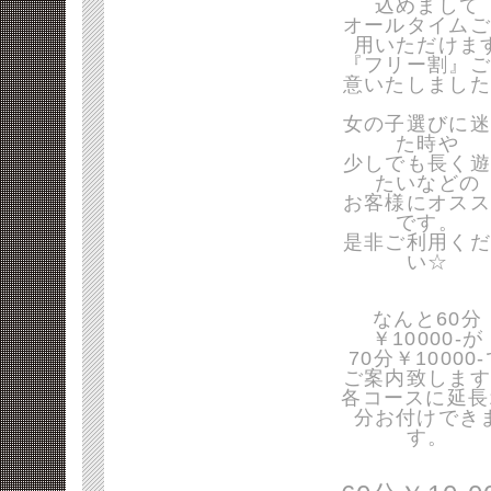
込めまして
オールタイムご
用いただけま
『フリー割』ご
意いたしました
女の子選びに迷
た時や
少しでも長く遊
たいなどの
お客様にオスス
です。
是非ご利用くだ
い☆
なんと60分
￥10000-が
70分￥10000
ご案内致します
各コースに延長
分お付けでき
す。