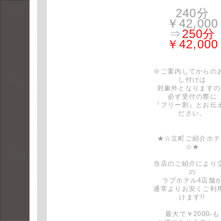
240分
￥42,000
⇒
250分
￥42,000
※ご案内してからの
し付けは
対象外となりますの
必ず受付の際に
『フリー割』とお伝
ださい。
★☆立町ご紹介ホテ
☆★
当店のご紹介により
の
ラブホテル4店舗
通常よりお安くご利
けます!!
最大で￥2000-も