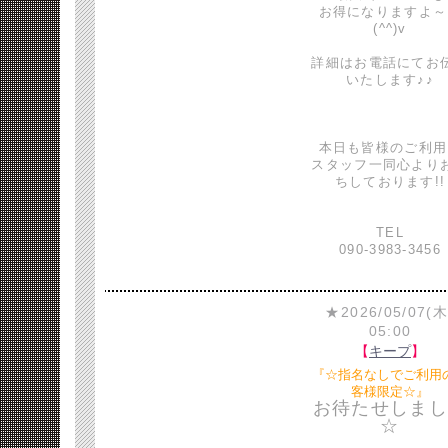
お得になりますよ～
(^^)v
詳細はお電話にてお
いたします♪♪
本日も皆様のご利用
スタッフ一同心より
ちしております!!
TEL
090-3983-3456
★2026/05/07(木
05:00
【
キープ
】
『☆指名なしでご利用
客様限定☆』
お待たせしまし
☆