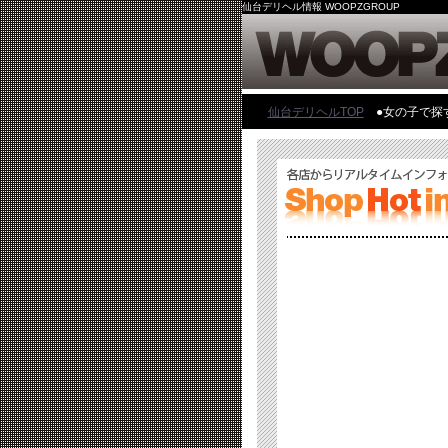
仙台デリヘル情報 WOOPZGROUP
仙台デリヘルTOP
●女の子で探す