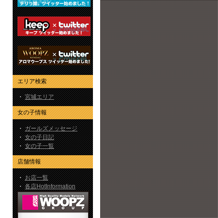
エリア検索
・
宮城エリア
女の子情報
・
ガールズメッセージ
・
女の子日記
・
女の子一覧
店舗情報
・
お店一覧
・
各店HotInformation