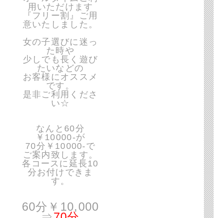
用いただけます
『フリー割』ご用
意いたしました。
女の子選びに迷っ
た時や
少しでも長く遊び
たいなどの
お客様にオススメ
です。
是非ご利用くださ
い☆
なんと60分
￥10000-が
70分￥10000-で
ご案内致します。
各コースに延長10
分お付けできま
す。
60分￥10,000
⇒
70分