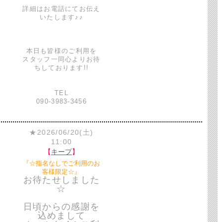
詳細はお電話にてお伝え
いたします♪♪
本日も皆様のご利用を
スタッフ一同心よりお待
ちしております!!
TEL
090-3983-3456
★2026/06/20(土)
11:00
【
キープ
】
『☆指名なしでご利用のお
客様限定☆』
お待たせしました
☆
日頃からの感謝を
込めまして