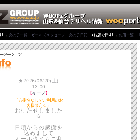
! →
女の子一覧
ガールズメッセージ
女の子日記
●お店で探す! →
お店一覧
H
★2026/06/20(土)
13:00
【
キープ
】
『☆指名なしでご利用のお
客様限定☆』
お待たせしました
☆
日頃からの感謝を
込めまして
オールタイムご利