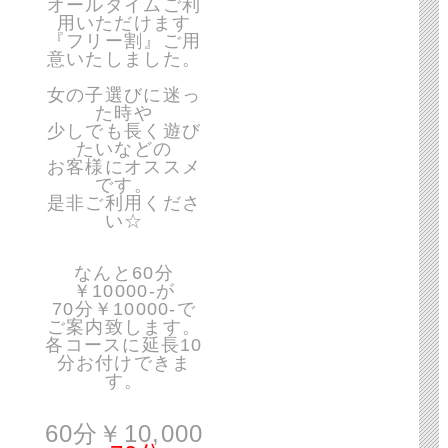
オールタイムご利
用いただけます
『フリー割』ご用
意いたしました。
女の子選びに迷っ
た時や
少しでも長く遊び
たいなどの
お客様にオススメ
です。
是非ご利用くださ
い☆
なんと60分
￥10000-が
70分￥10000-で
ご案内致します。
各コースに延長10
分お付けできま
す。
60分￥10,000