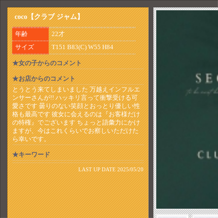
coco【クラブ ジャム】
年齢
22才
サイズ
T151 B83(C) W55 H84
★女の子からのコメント
★お店からのコメント
とうとう来てしまいました 万越えインフルエ
ンサーさんが!! ハッキリ言って衝撃受ける可
愛さです 曇りのない笑顔とおっとり優しい性
格も最高です 彼女に会えるのは『お客様だけ
の特権』でございます ちょっと語彙力にかけ
ますが、今はこれくらいでお察しいただけた
ら幸いです。
★キーワード
LAST UP DATE 2025/05/20