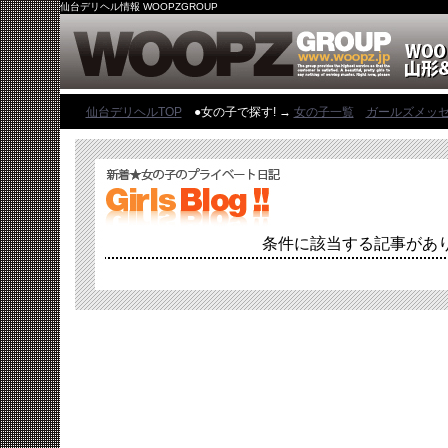
仙台デリヘル情報 WOOPZGROUP
仙台デリヘルTOP
●女の子で探す! →
女の子一覧
ガールズメッ
条件に該当する記事があ