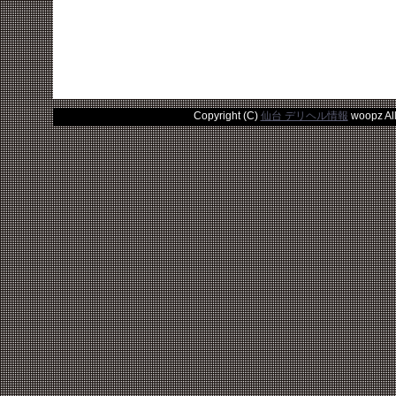
Copyright (C)
仙台 デリヘル情報
woopz All