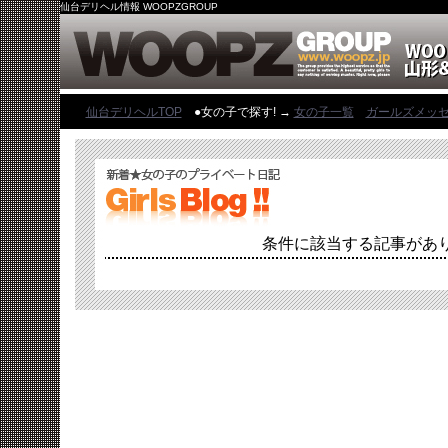
仙台デリヘル情報 WOOPZGROUP
仙台デリヘルTOP
●女の子で探す! →
女の子一覧
ガールズメッ
条件に該当する記事があ