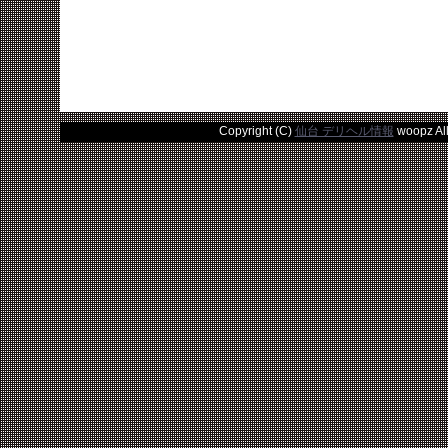
Copyright (C)
仙台 デリヘル情報
woopz All