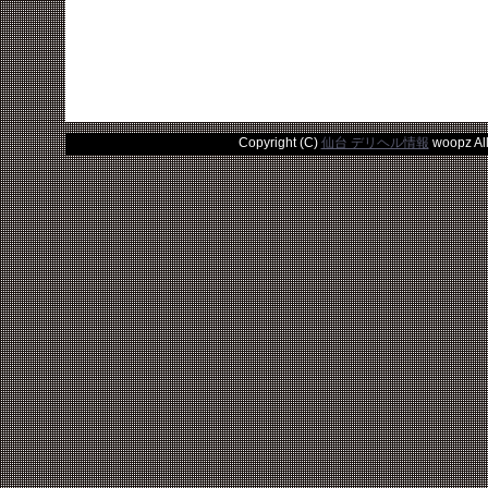
Copyright (C)
仙台 デリヘル情報
woopz All