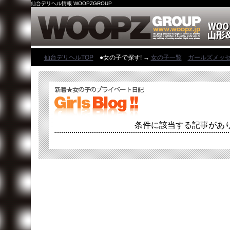
仙台デリヘル情報 WOOPZGROUP
仙台デリヘルTOP
●女の子で探す! →
女の子一覧
ガールズメッ
条件に該当する記事があ