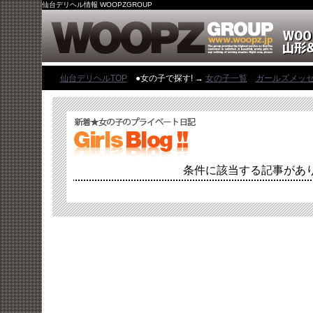
仙台デリヘル情報 WOOPZGROUP
仙台デリヘルTOP
●女の子で探す! →
女の子一覧
ガールズメッ
条件に該当する記事があ