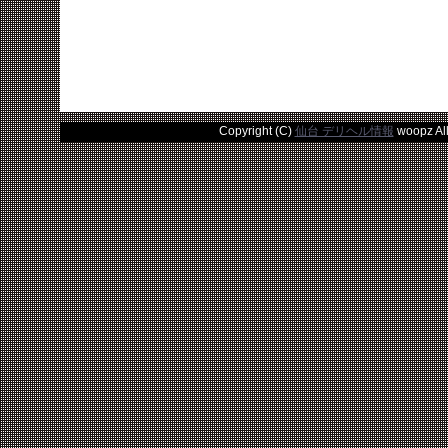
Copyright (C)
仙台 デリヘル情報
woopz All